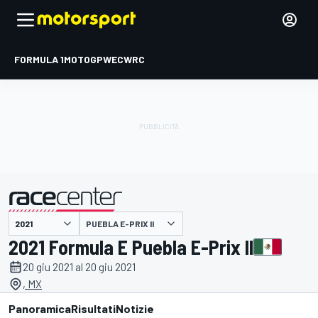
FORMULA 1
MOTOGP
WEC
WRC
PUEBLA E-PRIX II
presentato da
2021 Formula E Puebla E-Prix II
20 giu 2021 al 20 giu 2021
, MX
Panoramica
Risultati
Notizie