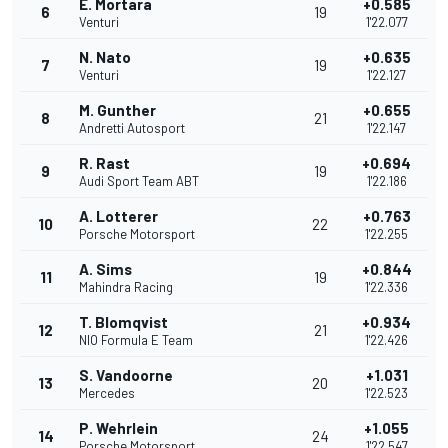
E. Mortara
+0.585
6
19
Venturi
1'22.077
N. Nato
+0.635
7
19
Venturi
1'22.127
M. Gunther
+0.655
8
21
Andretti Autosport
1'22.147
R. Rast
+0.694
9
19
Audi Sport Team ABT
1'22.186
A. Lotterer
+0.763
10
22
Porsche Motorsport
1'22.255
A. Sims
+0.844
11
19
Mahindra Racing
1'22.336
T. Blomqvist
+0.934
12
21
NIO Formula E Team
1'22.426
S. Vandoorne
+1.031
13
20
Mercedes
1'22.523
P. Wehrlein
+1.055
14
24
Porsche Motorsport
1'22.547