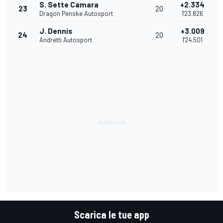
S. Sette Camara
+2.334
23
20
Dragon Penske Autosport
1'23.826
J. Dennis
+3.009
24
20
Andretti Autosport
1'24.501
Scarica le tue app