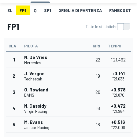
EL
FP1
Q
SP1
GRIGLIA DI PARTENZA
FANBOOST
FP1
Tutte le statistiche
CLA
PILOTA
GIRI
TEMPO
N. De Vries
1
22
1'21.492
Mercedes
J. Vergne
+0.141
2
19
Techeetah
1'21.633
O. Rowland
+0.378
3
20
DAMS
1'21.870
N. Cassidy
+0.472
4
16
Virgin Racing
1'21.964
M. Evans
+0.516
5
18
Jaguar Racing
1'22.008