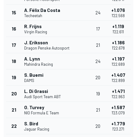
A. Félix Da Costa
+1.076
15
24
Techeetah
1'22.568
R. Frijns
+1.119
16
17
Virgin Racing
1'22.611
J. Eriksson
+1.186
17
21
Dragon Penske Autosport
1'22.678
A. Lynn
+1.197
18
24
Mahindra Racing
1'22.689
S. Buemi
+1.407
19
20
DAMS
1'22.899
L. Di Grassi
+1.471
20
19
Audi Sport Team ABT
1'22.963
O. Turvey
+1.587
21
21
NIO Formula E Team
1'23.079
S. Bird
+1.779
22
20
Jaguar Racing
1'23.271