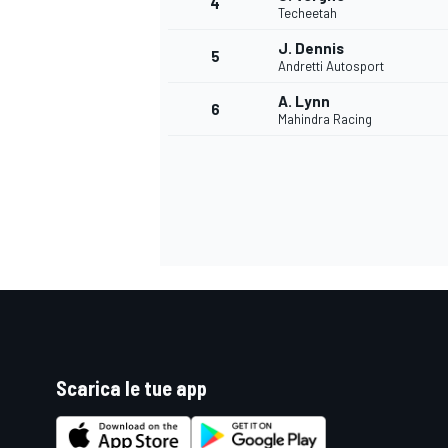
4
Techeetah
J. Dennis
5
Andretti Autosport
A. Lynn
6
Mahindra Racing
Scarica le tue app
MONOPOSTO