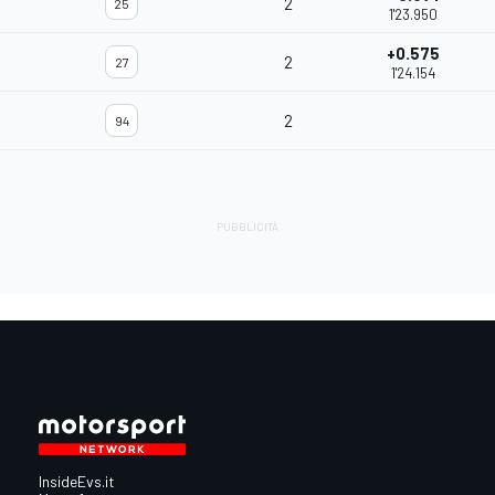
2
25
1'23.950
+0.575
2
27
1'24.154
2
94
InsideEvs.it