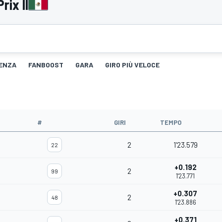
rix II
TENZA
FANBOOST
GARA
GIRO PIÙ VELOCE
#
GIRI
TEMPO
2
1'23.579
22
+0.192
2
99
1'23.771
+0.307
2
48
1'23.886
+0.371