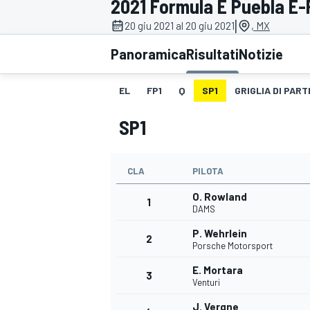
2021 Formula E Puebla E-P
MOTOGP
WEC
|
20 giu 2021 al 20 giu 2021
, MX
Panoramica
Risultati
Notizie
EL
FP1
Q
SP1
GRIGLIA DI PAR
SP1
CLA
PILOTA
WRC
O. Rowland
1
DAMS
P. Wehrlein
2
Porsche Motorsport
E. Mortara
3
Venturi
J. Vergne