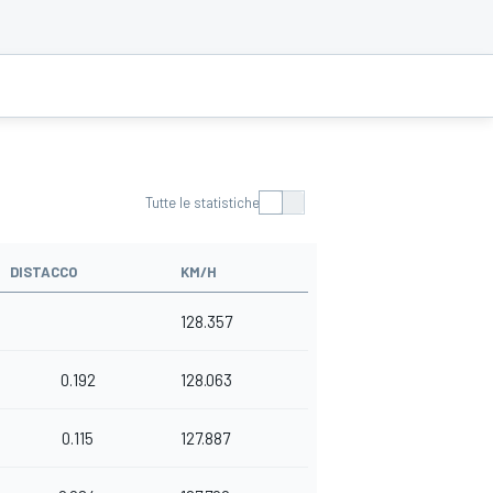
Tutte le statistiche
DISTACCO
KM/H
128.357
0.192
128.063
0.115
127.887