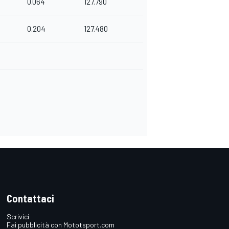
0.064
127.790
0.204
127.480
Contattaci
Scrivici
Fai pubblicità con Mototsport.com