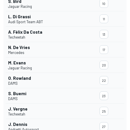
S. Bird
10
Jaguar Racing
L. Di Grassi
11
Audi Sport Team ABT
A. Félix Da Costa
13
Techeetah
N. De Vries
17
Mercedes
M. Evans
20
Jaguar Racing
O. Rowland
22
DAMS
S. Buemi
23
DAMS
J. Vergne
25
Techeetah
J. Dennis
27
Andretti Autosport