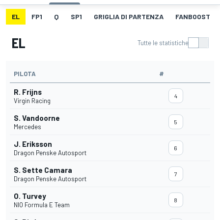
EL
FP1
Q
SP1
GRIGLIA DI PARTENZA
FANBOOST
EL
Tutte le statistiche
PILOTA
#
R. Frijns
4
Virgin Racing
S. Vandoorne
5
Mercedes
J. Eriksson
6
Dragon Penske Autosport
S. Sette Camara
7
Dragon Penske Autosport
O. Turvey
8
NIO Formula E Team