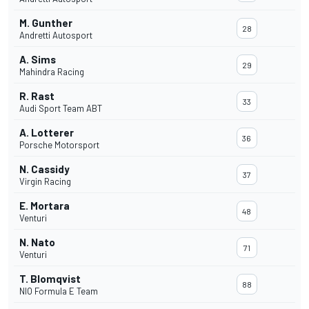
M. Gunther
28
Andretti Autosport
A. Sims
29
Mahindra Racing
R. Rast
33
Audi Sport Team ABT
A. Lotterer
36
Porsche Motorsport
N. Cassidy
37
Virgin Racing
E. Mortara
48
Venturi
N. Nato
71
Venturi
T. Blomqvist
88
NIO Formula E Team