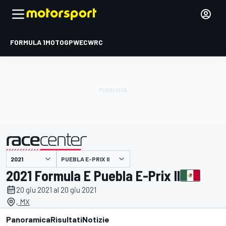
FORMULA 1
MOTOGP
WEC
WRC
PUEBLA E-PRIX II
presentato da
2021 Formula E Puebla E-Prix II
20 giu 2021 al 20 giu 2021
, MX
Panoramica
Risultati
Notizie