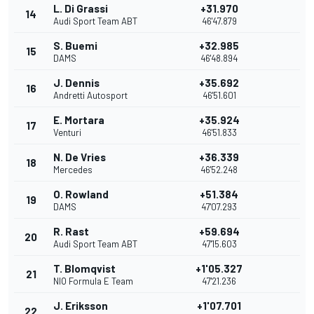
L. Di Grassi
+31.970
14
Audi Sport Team ABT
46'47.879
S. Buemi
+32.985
15
DAMS
46'48.894
J. Dennis
+35.692
16
Andretti Autosport
46'51.601
E. Mortara
+35.924
17
Venturi
46'51.833
N. De Vries
+36.339
18
Mercedes
46'52.248
O. Rowland
+51.384
19
DAMS
47'07.293
R. Rast
+59.694
20
Audi Sport Team ABT
47'15.603
T. Blomqvist
+1'05.327
21
NIO Formula E Team
47'21.236
J. Eriksson
+1'07.701
22