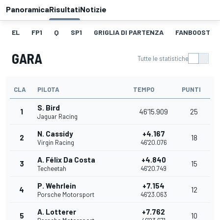
Panoramica
Risultati
Notizie
EL
FP1
Q
SP1
GRIGLIA DI PARTENZA
FANBOOST
GARA
Tutte le statistiche
CLA
PILOTA
TEMPO
PUNTI
S. Bird
1
46'15.909
25
Jaguar Racing
N. Cassidy
+4.167
2
18
Virgin Racing
46'20.076
A. Félix Da Costa
+4.840
3
15
Techeetah
46'20.749
P. Wehrlein
+7.154
4
12
Porsche Motorsport
46'23.063
A. Lotterer
+7.762
5
10