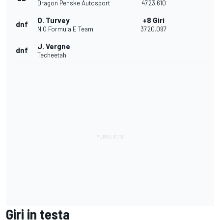
Dragon Penske Autosport
47'23.610
O. Turvey
+8 Giri
dnf
NIO Formula E Team
37'20.097
J. Vergne
dnf
Techeetah
Giri in testa