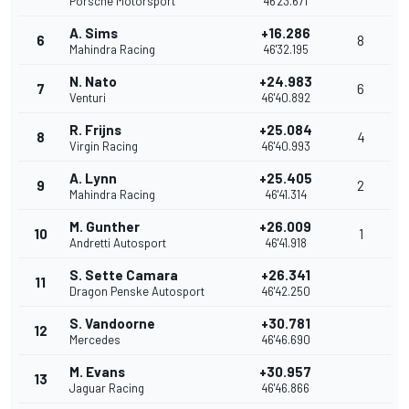
Porsche Motorsport
46'23.671
A. Sims
+16.286
6
8
Mahindra Racing
46'32.195
N. Nato
+24.983
7
6
Venturi
46'40.892
R. Frijns
+25.084
8
4
Virgin Racing
46'40.993
A. Lynn
+25.405
9
2
Mahindra Racing
46'41.314
M. Gunther
+26.009
10
1
Andretti Autosport
46'41.918
S. Sette Camara
+26.341
11
Dragon Penske Autosport
46'42.250
S. Vandoorne
+30.781
12
Mercedes
46'46.690
M. Evans
+30.957
13
Jaguar Racing
46'46.866