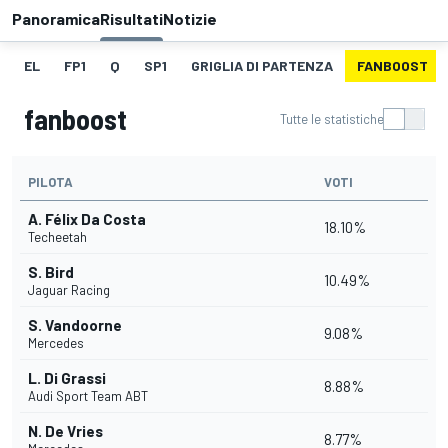
Panoramica
Risultati
Notizie
EL
FP1
Q
SP1
GRIGLIA DI PARTENZA
FANBOOST
fanboost
Tutte le statistiche
PILOTA
VOTI
A. Félix Da Costa
18.10%
Techeetah
S. Bird
10.49%
Jaguar Racing
S. Vandoorne
9.08%
Mercedes
L. Di Grassi
8.88%
Audi Sport Team ABT
N. De Vries
8.77%