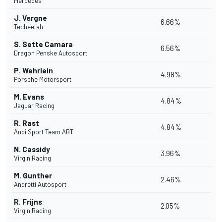
Mercedes
J. Vergne
6.66%
Techeetah
S. Sette Camara
6.56%
Dragon Penske Autosport
P. Wehrlein
4.98%
Porsche Motorsport
M. Evans
4.84%
Jaguar Racing
R. Rast
4.84%
Audi Sport Team ABT
N. Cassidy
3.96%
Virgin Racing
M. Gunther
2.46%
Andretti Autosport
R. Frijns
2.05%
Virgin Racing