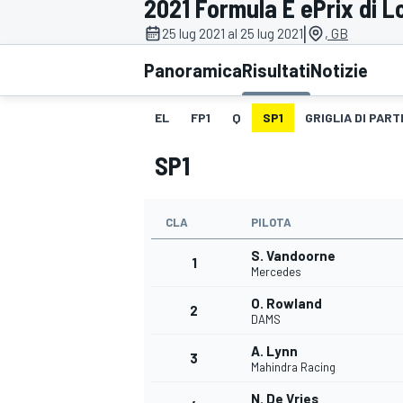
2021 Formula E ePrix di Lo
MOTOGP
WEC
|
25 lug 2021 al 25 lug 2021
, GB
Panoramica
Risultati
Notizie
EL
FP1
Q
SP1
GRIGLIA DI PAR
SP1
CLA
PILOTA
WRC
S. Vandoorne
1
Mercedes
O. Rowland
2
DAMS
A. Lynn
3
Mahindra Racing
N. De Vries