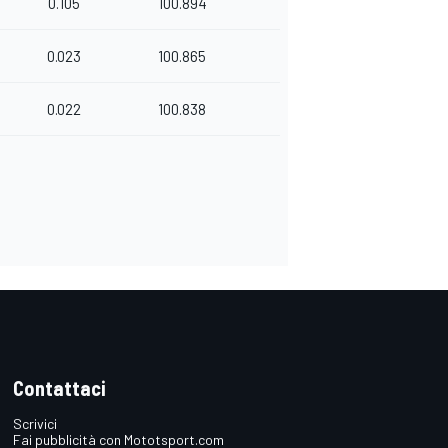
0.105
100.894
0.023
100.865
0.022
100.838
Contattaci
Scrivici
Fai pubblicità con Mototsport.com