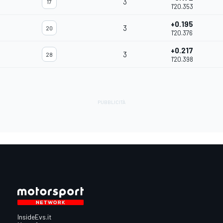
3
17
1'20.353
+0.195
3
20
1'20.376
+0.217
3
28
1'20.398
InsideEvs.it