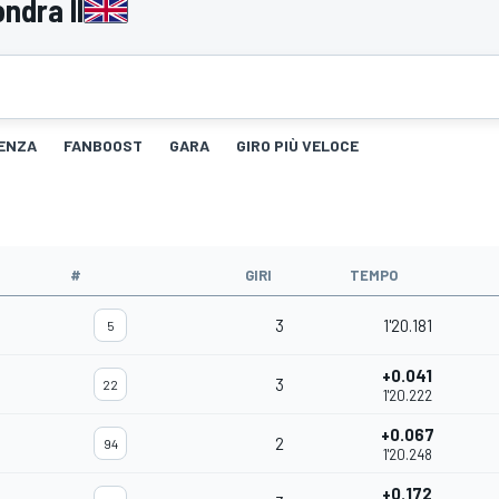
ndra II
TENZA
FANBOOST
GARA
GIRO PIÙ VELOCE
#
GIRI
TEMPO
3
1'20.181
5
+0.041
3
22
1'20.222
+0.067
2
94
1'20.248
+0.172