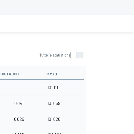
Tutte le statistiche
DISTACCO
KM/H
101.111
0.041
101.059
0.026
101.026