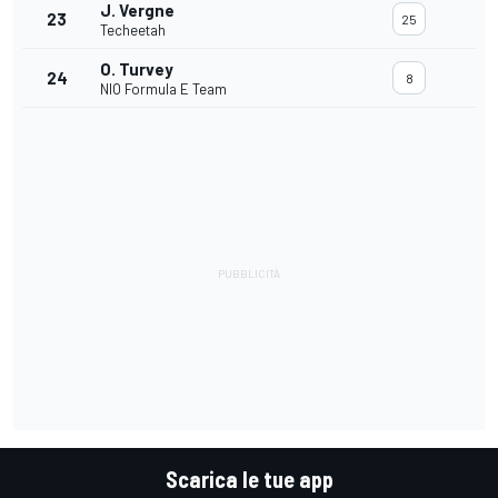
J. Vergne
23
25
Techeetah
O. Turvey
24
8
NIO Formula E Team
Scarica le tue app