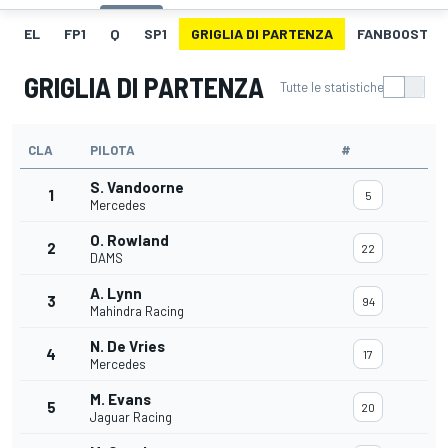
EL
FP1
Q
SP1
GRIGLIA DI PARTENZA
FANBOOST
GRIGLIA DI PARTENZA
Tutte le statistiche
CLA
PILOTA
#
S. Vandoorne
1
5
Mercedes
O. Rowland
2
22
DAMS
A. Lynn
3
94
Mahindra Racing
N. De Vries
4
17
Mercedes
M. Evans
5
20
Jaguar Racing