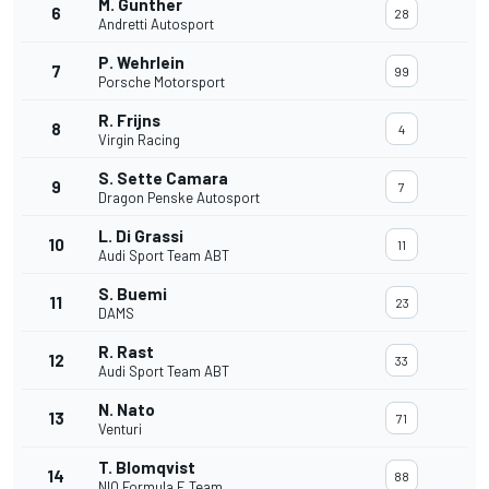
M. Gunther
6
28
Andretti Autosport
P. Wehrlein
7
99
Porsche Motorsport
R. Frijns
8
4
Virgin Racing
S. Sette Camara
9
7
Dragon Penske Autosport
L. Di Grassi
10
11
Audi Sport Team ABT
S. Buemi
11
23
DAMS
R. Rast
12
33
Audi Sport Team ABT
N. Nato
13
71
Venturi
T. Blomqvist
14
88
NIO Formula E Team