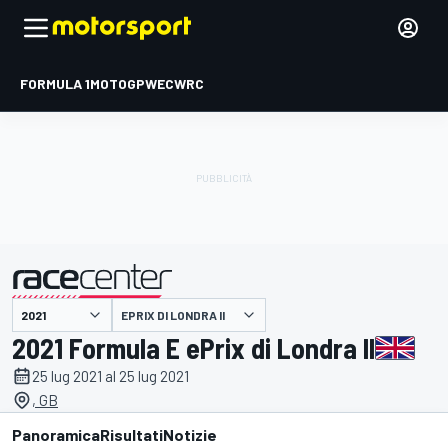
FORMULA 1
MOTOGP
WEC
WRC
EPRIX DI LONDRA II
presentato da
2021 Formula E ePrix di Londra II
25 lug 2021 al 25 lug 2021
, GB
Panoramica
Risultati
Notizie