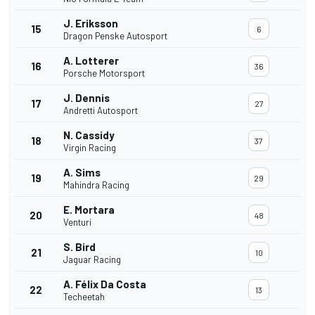
J. Eriksson
15
6
Dragon Penske Autosport
A. Lotterer
16
36
Porsche Motorsport
J. Dennis
17
27
Andretti Autosport
N. Cassidy
18
37
Virgin Racing
A. Sims
19
29
Mahindra Racing
E. Mortara
20
48
Venturi
S. Bird
21
10
Jaguar Racing
A. Félix Da Costa
22
13
Techeetah