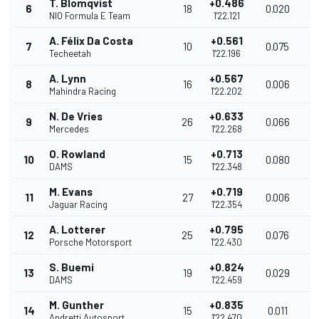
T. Blomqvist
+0.486
6
18
0.020
9
NIO Formula E Team
1'22.121
A. Félix Da Costa
+0.561
7
10
0.075
9
Techeetah
1'22.196
A. Lynn
+0.567
8
16
0.006
9
Mahindra Racing
1'22.202
N. De Vries
+0.633
9
26
0.066
9
Mercedes
1'22.268
O. Rowland
+0.713
10
15
0.080
9
DAMS
1'22.348
M. Evans
+0.719
11
27
0.006
9
Jaguar Racing
1'22.354
A. Lotterer
+0.795
12
25
0.076
9
Porsche Motorsport
1'22.430
S. Buemi
+0.824
13
19
0.029
9
DAMS
1'22.459
M. Gunther
+0.835
14
15
0.011
9
Andretti Autosport
1'22.470