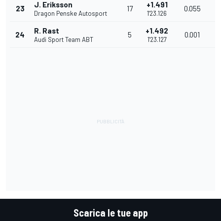
J. Eriksson
+1.491
23
17
0.055
9
Dragon Penske Autosport
1'23.126
R. Rast
+1.492
24
5
0.001
9
Audi Sport Team ABT
1'23.127
Scarica le tue app