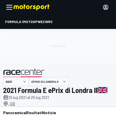
FORMULA 1
MOTOGP
WEC
WRC
EPRIX DI LONDRA II
presentato da
2021 Formula E ePrix di Londra II
25 lug 2021 al 25 lug 2021
, GB
Panoramica
Risultati
Notizie