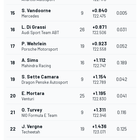
S. Vandoorne
+0.840
15
9
0.005
9
Mercedes
1'22.475
L. Di Grassi
+0.871
16
26
0.031
9
Audi Sport Team ABT
1'22.506
P. Wehrlein
+0.923
17
19
0.052
9
Porsche Motorsport
1'22.558
A. Sims
+1.112
18
16
0.189
9
Mahindra Racing
1'22.747
S. Sette Camara
+1.154
19
9
0.042
9
Dragon Penske Autosport
1'22.789
E. Mortara
+1.195
20
25
0.041
9
Venturi
1'22.830
O. Turvey
+1.311
21
9
0.116
9
NIO Formula E Team
1'22.946
J. Vergne
+1.436
22
19
0.125
9
Techeetah
1'23.071