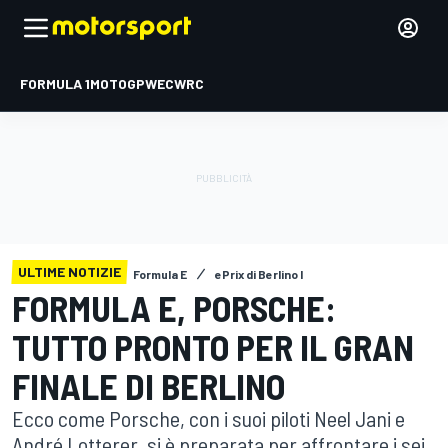
FORMULA 1
MOTOGP
WEC
WRC
ULTIME NOTIZIE
Formula E
ePrix di Berlino I
FORMULA E, PORSCHE:
TUTTO PRONTO PER IL GRAN
FINALE DI BERLINO
Ecco come Porsche, con i suoi piloti Neel Jani e
André Lotterer, si è preparata per affrontare i sei