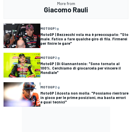
More from
Giacomo Rauli
MOTOGP
1 g
MotoGP | Bezzecchi vola ma è preoccupato: "Sto
male. Fatico a fare qualche giro di fila. Firmerei
per finire le gare"
MOTOGP
2 g
MotoGP | Di Giannantonio: "Sono tornato al
100%. Cerchiamo di giocarcela per vincere il
Mondiale"
MOTOGP
2 g
MotoGP | Acosta non molla: "Possiamo rientrare
in gioco per le prime posizioni, ma basta errori
e guai tecnici"