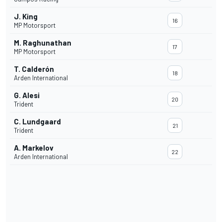
J. King
16
MP Motorsport
M. Raghunathan
17
MP Motorsport
T. Calderón
18
Arden International
G. Alesi
20
Trident
C. Lundgaard
21
Trident
A. Markelov
22
Arden International