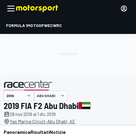
FORMULA 1
MOTOGP
WEC
WRC
ABU DHABI
presentato da
2019 FIA F2 Abu Dhabi
28 nov 2019 al 1 dic 2019
Yas Marina Circuit-Abu Dhabi, AE
Panoramica
Risultati
Notizie