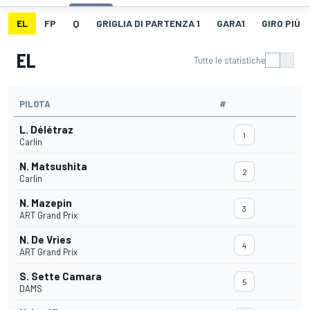
EL
FP
Q
GRIGLIA DI PARTENZA 1
GARA1
GIRO PIÙ V
EL
Tutte le statistiche
PILOTA
#
L. Délétraz
1
Carlin
N. Matsushita
2
Carlin
N. Mazepin
3
ART Grand Prix
N. De Vries
4
ART Grand Prix
S. Sette Camara
5
DAMS