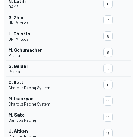
N. Latifi
6
DAMS
G. Zhou
7
UNI-Virtuosi
L. Ghiotto
8
UNI-Virtuosi
M. Schumacher
9
Prema
S. Gelael
10
Prema
C. Ilott
11
Charouz Racing System
M. Isaakyan
12
Charouz Racing System
M. Sato
14
Campos Racing
J. Aitken
15
Campos Racing