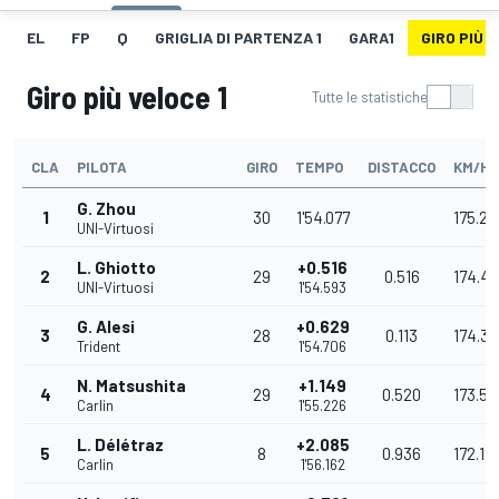
EL
FP
Q
GRIGLIA DI PARTENZA 1
GARA1
GIRO PIÙ V
Giro più veloce 1
Tutte le statistiche
CLA
PILOTA
GIRO
TEMPO
DISTACCO
KM/H
G. Zhou
1
30
1'54.077
175.27
UNI-Virtuosi
L. Ghiotto
+0.516
2
29
0.516
174.48
UNI-Virtuosi
1'54.593
G. Alesi
+0.629
3
28
0.113
174.3
Trident
1'54.706
N. Matsushita
+1.149
4
29
0.520
173.52
Carlin
1'55.226
L. Délétraz
+2.085
5
8
0.936
172.12
Carlin
1'56.162