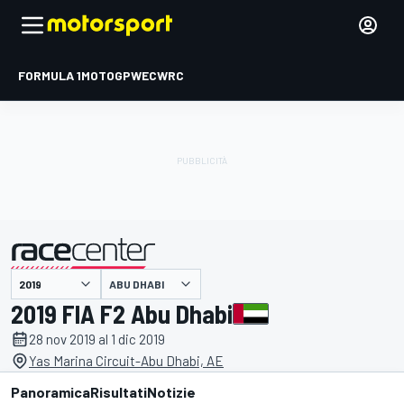
FORMULA 1
MOTOGP
WEC
WRC
ABU DHABI
presentato da
2019 FIA F2 Abu Dhabi
28 nov 2019 al 1 dic 2019
Yas Marina Circuit-Abu Dhabi, AE
Panoramica
Risultati
Notizie