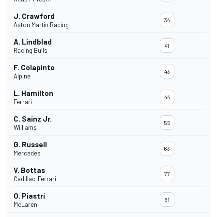
J. Crawford
34
Aston Martin Racing
A. Lindblad
41
Racing Bulls
F. Colapinto
43
Alpine
L. Hamilton
44
Ferrari
C. Sainz Jr.
55
Williams
G. Russell
63
Mercedes
V. Bottas
77
Cadillac-Ferrari
O. Piastri
81
McLaren