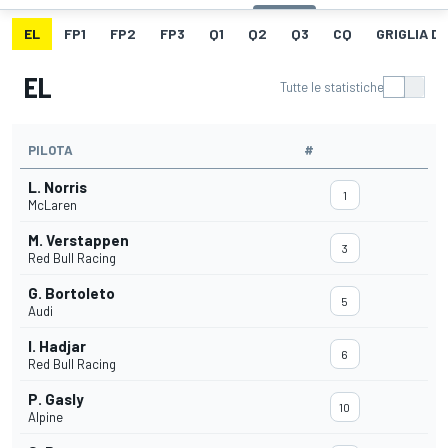
EL
FP1
FP2
FP3
Q1
Q2
Q3
CQ
GRIGLIA D
EL
Tutte le statistiche
PILOTA
#
L. Norris
1
McLaren
M. Verstappen
3
Red Bull Racing
G. Bortoleto
5
Audi
I. Hadjar
6
Red Bull Racing
P. Gasly
10
Alpine