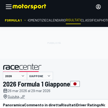
RISULTATI
FORMULA 1
HOME
NOTIZIE
CALENDARIO
CLASSIFICA
PHOT
GIAPPONE
presentato da
2026 Formula 1 Giappone
26 mar 2026 al 29 mar 2026
Suzuka, JP
Panoramica
Commento in diretta
Risultati
Driver Ratings
Not