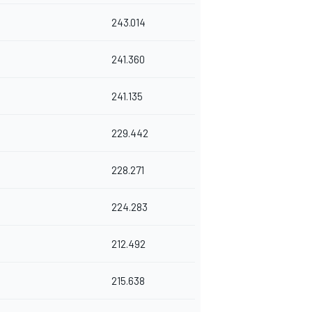
243.014
241.360
241.135
229.442
228.271
224.283
212.492
215.638