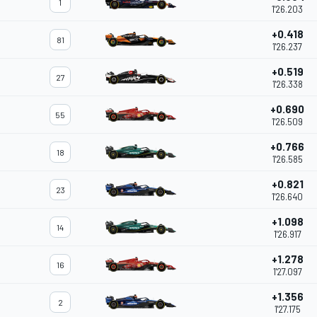
1
1'26.203
+0.418
81
1'26.237
+0.519
27
1'26.338
+0.690
55
1'26.509
+0.766
18
1'26.585
+0.821
23
1'26.640
+1.098
14
1'26.917
+1.278
16
1'27.097
+1.356
2
1'27.175