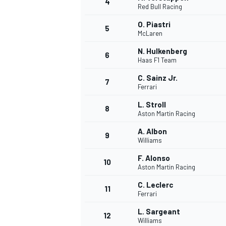
4
Red Bull Racing
O. Piastri
5
McLaren
N. Hulkenberg
6
Haas F1 Team
C. Sainz Jr.
7
Ferrari
L. Stroll
8
Aston Martin Racing
A. Albon
9
Williams
F. Alonso
10
Aston Martin Racing
C. Leclerc
11
Ferrari
L. Sargeant
MONOPOSTO
12
Williams