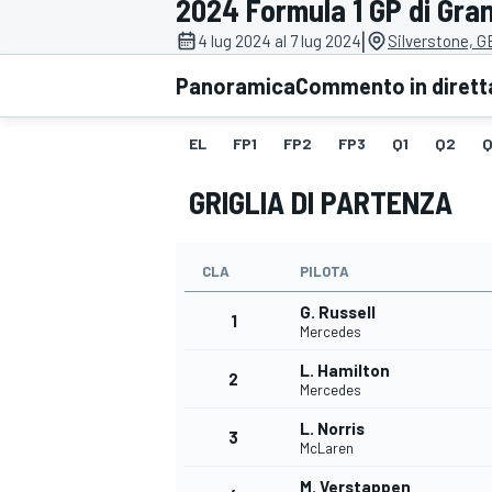
2024 Formula 1 GP di Gra
MOTOGP
WEC
|
4 lug 2024 al 7 lug 2024
Silverstone, G
Panoramica
Commento in dirett
EL
FP1
FP2
FP3
Q1
Q2
Q
GRIGLIA DI PARTENZA
CLA
PILOTA
WRC
G. Russell
1
Mercedes
L. Hamilton
2
Mercedes
L. Norris
3
McLaren
M. Verstappen