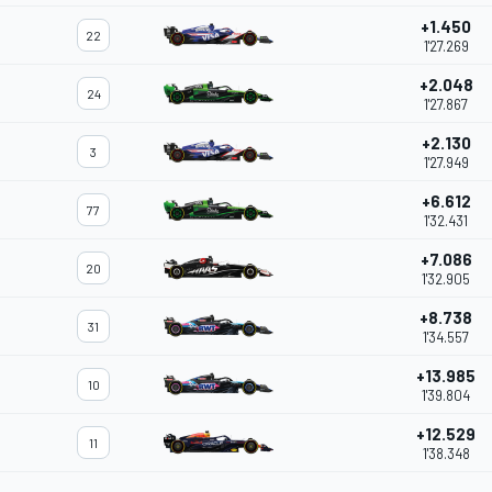
+1.450
22
1'27.269
+2.048
24
1'27.867
+2.130
3
1'27.949
+6.612
77
1'32.431
+7.086
20
1'32.905
+8.738
31
1'34.557
+13.985
10
1'39.804
+12.529
11
1'38.348