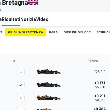
n Bretagna
B
a
Risultati
Notizie
Video
3
GRIGLIA DI PARTENZA
GARA
GIRO PIÙ VELOCE
STORIA 
#
TEMPO
1'25.819
63
+0.171
44
1'25.990
+0.211
4
1'26.030
+0.384