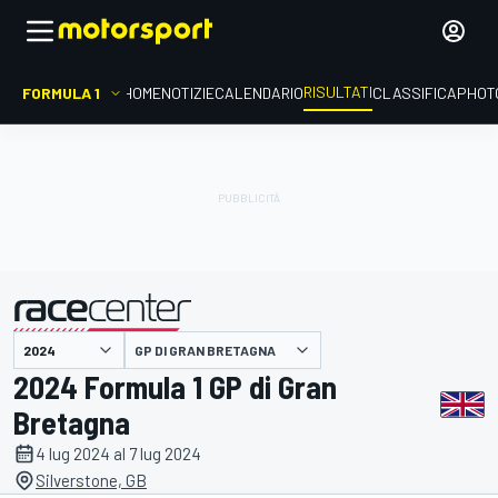
RISULTATI
FORMULA 1
HOME
NOTIZIE
CALENDARIO
CLASSIFICA
PHOT
GP DI GRAN BRETAGNA
presentato da
2024 Formula 1 GP di Gran
Bretagna
4 lug 2024 al 7 lug 2024
Silverstone, GB