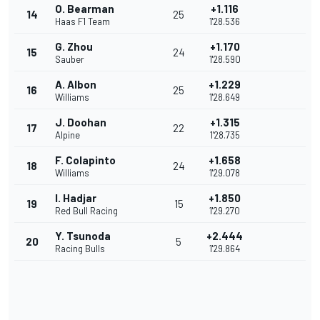
O. Bearman
+1.116
14
25
Haas F1 Team
1'28.536
G. Zhou
+1.170
15
24
Sauber
1'28.590
A. Albon
+1.229
16
25
Williams
1'28.649
J. Doohan
+1.315
17
22
Alpine
1'28.735
F. Colapinto
+1.658
18
24
Williams
1'29.078
I. Hadjar
+1.850
19
15
Red Bull Racing
1'29.270
Y. Tsunoda
+2.444
20
5
Racing Bulls
1'29.864