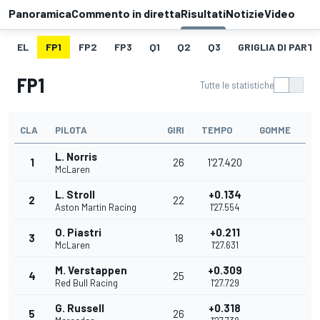
Panoramica
Commento in diretta
Risultati
Notizie
Video
EL
FP1
FP2
FP3
Q1
Q2
Q3
GRIGLIA DI PART
FP1
Tutte le statistiche
CLA
PILOTA
GIRI
TEMPO
GOMME
L. Norris
1
26
1'27.420
McLaren
L. Stroll
+0.134
2
22
Aston Martin Racing
1'27.554
O. Piastri
+0.211
3
18
McLaren
1'27.631
M. Verstappen
+0.309
4
25
Red Bull Racing
1'27.729
G. Russell
+0.318
5
26