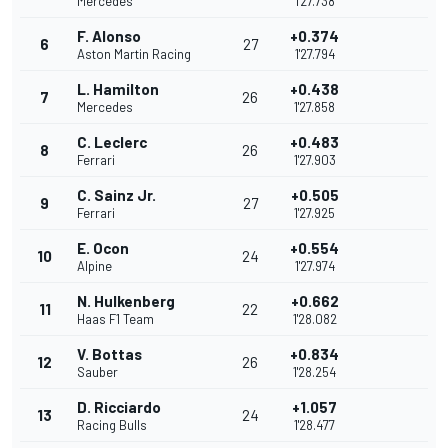
Mercedes
1'27.738
F. Alonso
+0.374
6
27
Aston Martin Racing
1'27.794
L. Hamilton
+0.438
7
26
Mercedes
1'27.858
C. Leclerc
+0.483
8
26
Ferrari
1'27.903
C. Sainz Jr.
+0.505
9
27
Ferrari
1'27.925
E. Ocon
+0.554
10
24
Alpine
1'27.974
N. Hulkenberg
+0.662
11
22
Haas F1 Team
1'28.082
V. Bottas
+0.834
12
26
Sauber
1'28.254
D. Ricciardo
+1.057
13
24
Racing Bulls
1'28.477