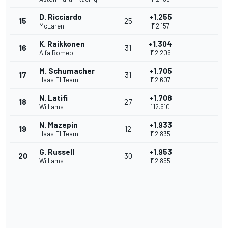
D. Ricciardo
+1.255
15
25
McLaren
1'12.157
K. Raikkonen
+1.304
16
31
Alfa Romeo
1'12.206
M. Schumacher
+1.705
17
31
Haas F1 Team
1'12.607
N. Latifi
+1.708
18
27
Williams
1'12.610
N. Mazepin
+1.933
19
12
Haas F1 Team
1'12.835
G. Russell
+1.953
20
30
Williams
1'12.855