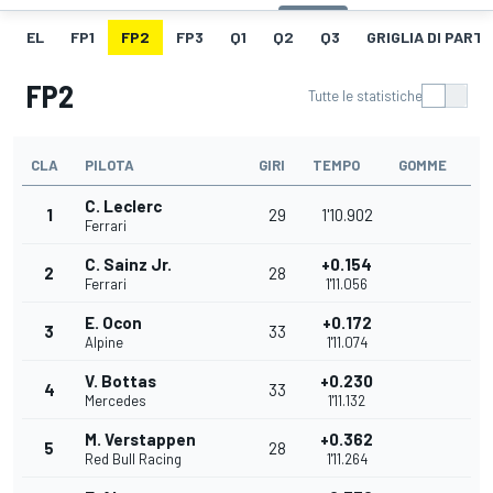
EL
FP1
FP2
FP3
Q1
Q2
Q3
GRIGLIA DI PART
FP2
Tutte le statistiche
CLA
PILOTA
GIRI
TEMPO
GOMME
C. Leclerc
1
29
1'10.902
Ferrari
C. Sainz Jr.
+0.154
2
28
Ferrari
1'11.056
E. Ocon
+0.172
3
33
Alpine
1'11.074
V. Bottas
+0.230
4
33
Mercedes
1'11.132
M. Verstappen
+0.362
5
28
Red Bull Racing
1'11.264