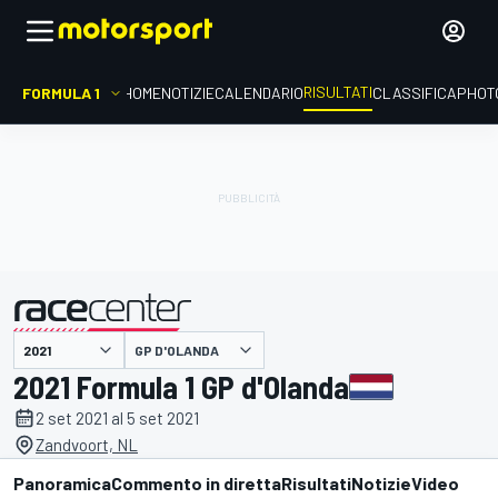
RISULTATI
FORMULA 1
HOME
NOTIZIE
CALENDARIO
CLASSIFICA
PHOT
GP D'OLANDA
presentato da
2021 Formula 1 GP d'Olanda
2 set 2021 al 5 set 2021
Zandvoort, NL
Panoramica
Commento in diretta
Risultati
Notizie
Video