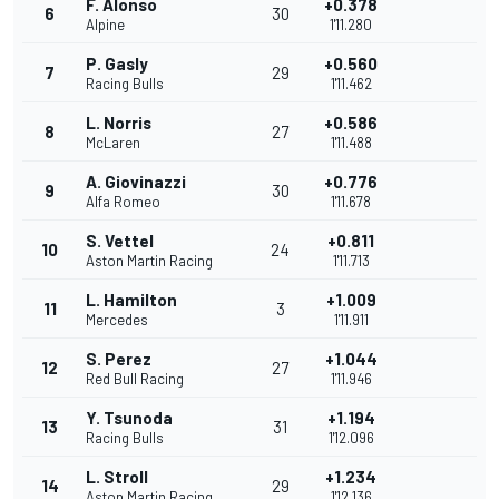
F. Alonso
+0.378
6
30
Alpine
1'11.280
P. Gasly
+0.560
7
29
Racing Bulls
1'11.462
L. Norris
+0.586
8
27
McLaren
1'11.488
A. Giovinazzi
+0.776
9
30
Alfa Romeo
1'11.678
S. Vettel
+0.811
10
24
Aston Martin Racing
1'11.713
L. Hamilton
+1.009
11
3
Mercedes
1'11.911
S. Perez
+1.044
12
27
Red Bull Racing
1'11.946
Y. Tsunoda
+1.194
13
31
Racing Bulls
1'12.096
L. Stroll
+1.234
14
29
Aston Martin Racing
1'12.136