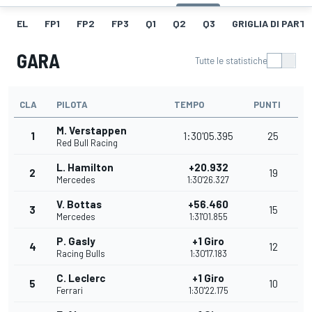
EL
FP1
FP2
FP3
Q1
Q2
Q3
GRIGLIA DI PART
GARA
Tutte le statistiche
CLA
PILOTA
TEMPO
PUNTI
M. Verstappen
1
1:30'05.395
25
Red Bull Racing
L. Hamilton
+20.932
2
19
Mercedes
1:30'26.327
V. Bottas
+56.460
3
15
Mercedes
1:31'01.855
P. Gasly
+1 Giro
4
12
Racing Bulls
1:30'17.183
C. Leclerc
+1 Giro
5
10
Ferrari
1:30'22.175