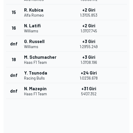
R. Kubica
+2 Giri
15
Alfa Romeo
1:31'05.853
N. Latifi
+2 Giri
16
Williams
1:31'07.745
G. Russell
+3 Giri
dnf
Williams
1:29'55.249
M. Schumacher
+3 Giri
18
Haas F1 Team
1:31'08.196
Y. Tsunoda
+24 Giri
dnf
Racing Bulls
1:02'36.678
N. Mazepin
+31 Giri
dnf
Haas F1 Team
54'07.352