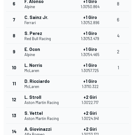
F. Alonso
+1 Giro
6
8
Alpine
1:30'50.864
C. Sainz Jr.
+1 Giro
7
6
Ferrari
1:30'52.896
S. Perez
+1 Giro
8
4
Red Bull Racing
1:30'53.479
E. Ocon
+1 Giro
9
2
Alpine
1:30'54.465
L. Norris
+1 Giro
10
1
McLaren
1:30'57.725
D. Ricciardo
+1 Giro
11
McLaren
1:31'10.322
L. Stroll
+2 Giri
12
Aston Martin Racing
1:30'22.717
S. Vettel
+2 Giri
13
Aston Martin Racing
1:30'24.941
A. Giovinazzi
+2 Giri
14
Alfa Romeo
1:30'33.172