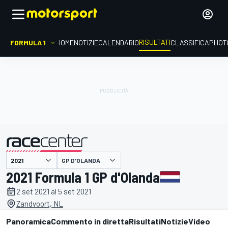
RISULTATI
FORMULA 1
HOME
NOTIZIE
CALENDARIO
CLASSIFICA
PHOT
GP D'OLANDA
presentato da
2021 Formula 1 GP d'Olanda
2 set 2021 al 5 set 2021
Zandvoort, NL
Panoramica
Commento in diretta
Risultati
Notizie
Video