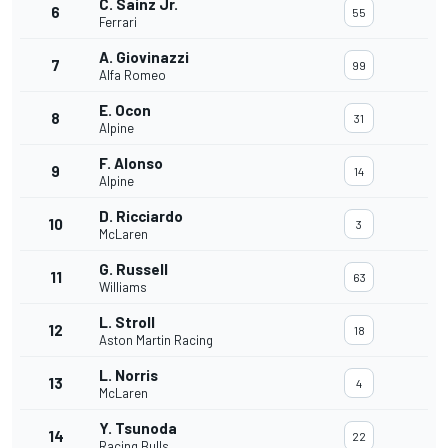
C. Sainz Jr.
6
55
Ferrari
A. Giovinazzi
7
99
Alfa Romeo
E. Ocon
8
31
Alpine
F. Alonso
9
14
Alpine
D. Ricciardo
10
3
McLaren
G. Russell
11
63
Williams
L. Stroll
12
18
Aston Martin Racing
L. Norris
13
4
McLaren
Y. Tsunoda
14
22
Racing Bulls