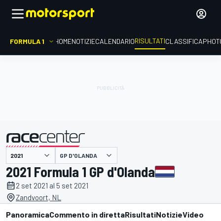
RISULTATI
FORMULA 1
HOME
NOTIZIE
CALENDARIO
CLASSIFICA
PHOT
GP D'OLANDA
presentato da
2021 Formula 1 GP d'Olanda
2 set 2021 al 5 set 2021
Zandvoort, NL
Panoramica
Commento in diretta
Risultati
Notizie
Video