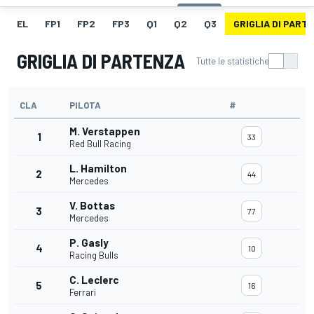
EL
FP1
FP2
FP3
Q1
Q2
Q3
GRIGLIA DI PART
GRIGLIA DI PARTENZA
Tutte le statistiche
CLA
PILOTA
#
M. Verstappen
1
33
Red Bull Racing
L. Hamilton
2
44
Mercedes
V. Bottas
3
77
Mercedes
P. Gasly
4
10
Racing Bulls
C. Leclerc
5
16
Ferrari