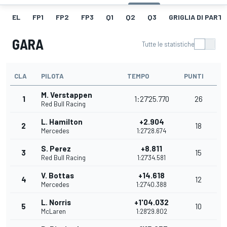
EL
FP1
FP2
FP3
Q1
Q2
Q3
GRIGLIA DI PART
GARA
Tutte le statistiche
CLA
PILOTA
TEMPO
PUNTI
M. Verstappen
1
1:27'25.770
26
Red Bull Racing
L. Hamilton
+2.904
2
18
Mercedes
1:27'28.674
S. Perez
+8.811
3
15
Red Bull Racing
1:27'34.581
V. Bottas
+14.618
4
12
Mercedes
1:27'40.388
L. Norris
+1'04.032
5
10
McLaren
1:28'29.802