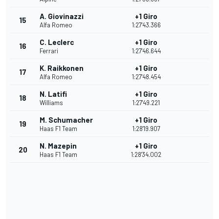
A. Giovinazzi
+1 Giro
15
Alfa Romeo
1:27'43.366
C. Leclerc
+1 Giro
16
Ferrari
1:27'46.644
K. Raikkonen
+1 Giro
17
Alfa Romeo
1:27'48.454
N. Latifi
+1 Giro
18
Williams
1:27'49.221
M. Schumacher
+1 Giro
19
Haas F1 Team
1:28'19.907
N. Mazepin
+1 Giro
20
Haas F1 Team
1:28'34.002