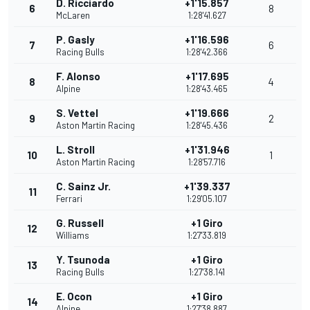
D. Ricciardo
+1'15.857
6
8
McLaren
1:28'41.627
P. Gasly
+1'16.596
7
6
Racing Bulls
1:28'42.366
F. Alonso
+1'17.695
8
4
Alpine
1:28'43.465
S. Vettel
+1'19.666
9
2
Aston Martin Racing
1:28'45.436
L. Stroll
+1'31.946
10
1
Aston Martin Racing
1:28'57.716
C. Sainz Jr.
+1'39.337
11
Ferrari
1:29'05.107
G. Russell
+1 Giro
12
Williams
1:27'33.819
Y. Tsunoda
+1 Giro
13
Racing Bulls
1:27'38.141
E. Ocon
+1 Giro
14
Alpine
1:27'38.887