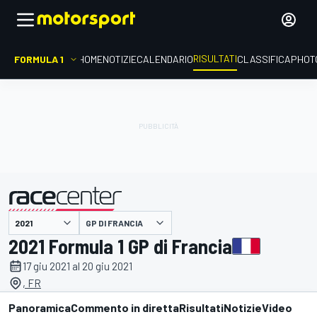
RISULTATI
FORMULA 1
HOME
NOTIZIE
CALENDARIO
CLASSIFICA
PHOT
GP DI FRANCIA
presentato da
2021 Formula 1 GP di Francia
17 giu 2021 al 20 giu 2021
, FR
Panoramica
Commento in diretta
Risultati
Notizie
Video