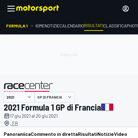
RISULTATI
FORMULA 1
HOME
NOTIZIE
CALENDARIO
CLASSIFICA
PHOT
GP DI FRANCIA
presentato da
2021 Formula 1 GP di Francia
17 giu 2021 al 20 giu 2021
, FR
Panoramica
Commento in diretta
Risultati
Notizie
Video