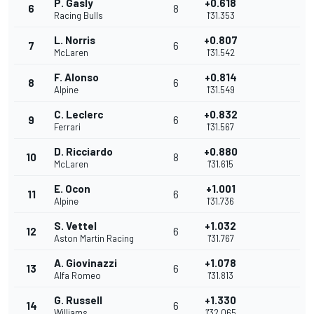
P. Gasly
+0.618
6
8
Racing Bulls
1'31.353
L. Norris
+0.807
7
6
McLaren
1'31.542
F. Alonso
+0.814
8
6
Alpine
1'31.549
C. Leclerc
+0.832
9
6
Ferrari
1'31.567
D. Ricciardo
+0.880
10
8
McLaren
1'31.615
E. Ocon
+1.001
11
6
Alpine
1'31.736
S. Vettel
+1.032
12
6
Aston Martin Racing
1'31.767
A. Giovinazzi
+1.078
13
6
Alfa Romeo
1'31.813
G. Russell
+1.330
14
6
Williams
1'32.065