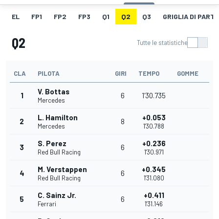
EL
FP1
FP2
FP3
Q1
Q2
Q3
GRIGLIA DI PART
Q2
Tutte le statistiche
CLA
PILOTA
GIRI
TEMPO
GOMME
V. Bottas
1
6
1'30.735
Mercedes
L. Hamilton
+0.053
2
8
Mercedes
1'30.788
S. Perez
+0.236
3
6
Red Bull Racing
1'30.971
M. Verstappen
+0.345
4
6
Red Bull Racing
1'31.080
C. Sainz Jr.
+0.411
5
6
Ferrari
1'31.146