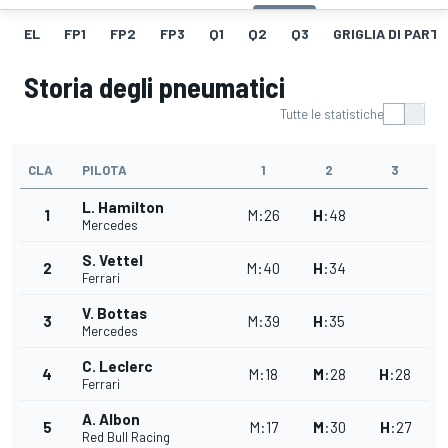
EL
FP1
FP2
FP3
Q1
Q2
Q3
GRIGLIA DI PART
Storia degli pneumatici
Tutte le statistiche
CLA
PILOTA
1
2
3
L. Hamilton
1
M
:
26
H
:
48
Mercedes
S. Vettel
2
M
:
40
H
:
34
Ferrari
V. Bottas
3
M
:
39
H
:
35
Mercedes
C. Leclerc
4
M
:
18
M
:
28
H
:
28
Ferrari
A. Albon
5
M
:
17
M
:
30
H
:
27
Red Bull Racing