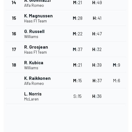
A. Giovinazzi
14
M
:
21
H
:
49
Alfa Romeo
K. Magnussen
15
M
:
28
H
:
41
Haas F1 Team
G. Russell
16
M
:
22
H
:
47
Williams
R. Grosjean
17
M
:
37
H
:
32
Haas F1 Team
R. Kubica
18
M
:
21
H
:
39
M
:
9
Williams
K. Raikkonen
M
:
15
H
:
37
M
:
6
Alfa Romeo
L. Norris
S
:
15
H
:
36
McLaren