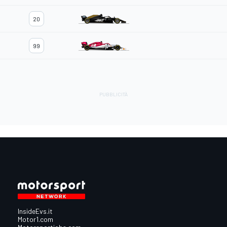
20
99
InsideEvs.it
Motor1.com