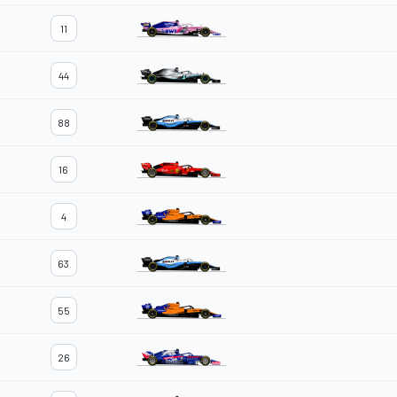
11
44
88
16
4
63
55
26