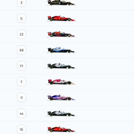
3
5
23
88
77
7
11
44
16