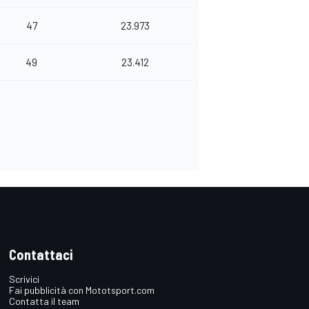
47
23.973
49
23.412
Contattaci
Scrivici
Fai pubblicità con Mototsport.com
Contatta il team