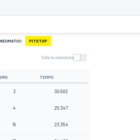
PNEUMATICI
PITSTOP
Tutte le statistiche
GIRO
TEMPO
3
30.502
4
25.347
15
23.354