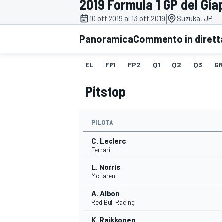
2019 Formula 1 GP del Gi
MOTOGP
WEC
|
10 ott 2019 al 13 ott 2019
Suzuka, JP
Panoramica
Commento in dirett
EL
FP1
FP2
Q1
Q2
Q3
GR
Pitstop
PILOTA
WRC
C. Leclerc
Ferrari
L. Norris
McLaren
A. Albon
Red Bull Racing
K. Raikkonen