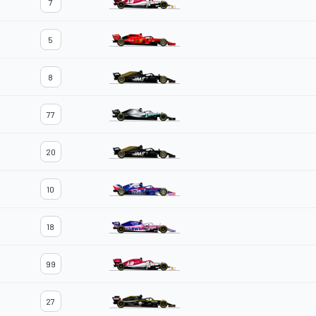
7
5
8
77
20
10
18
99
27