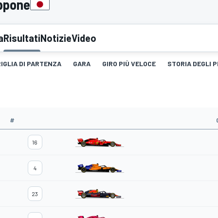
appone
a
Risultati
Notizie
Video
IGLIA DI PARTENZA
GARA
GIRO PIÙ VELOCE
STORIA DEGLI 
#
16
4
23