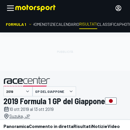
RISULTATI
FORMULA 1
HOME
NOTIZIE
CALENDARIO
CLASSIFICA
PHOT
GP DEL GIAPPONE
presentato da
2019 Formula 1 GP del Giappone
10 ott 2019 al 13 ott 2019
Suzuka, JP
Panoramica
Commento in diretta
Risultati
Notizie
Video