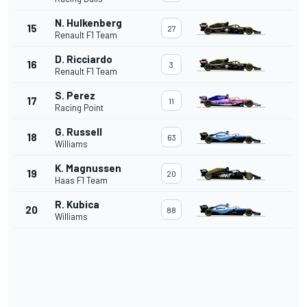
N. Hulkenberg
15
27
Renault F1 Team
D. Ricciardo
16
3
Renault F1 Team
S. Perez
17
11
Racing Point
G. Russell
18
63
Williams
K. Magnussen
19
20
Haas F1 Team
R. Kubica
20
88
Williams