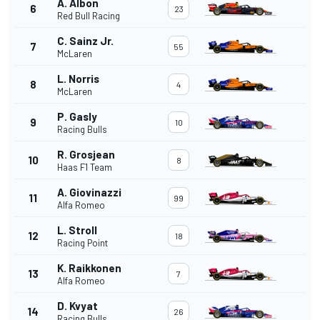
A. Albon
6
23
Red Bull Racing
C. Sainz Jr.
7
55
McLaren
L. Norris
8
4
McLaren
P. Gasly
9
10
Racing Bulls
R. Grosjean
10
8
Haas F1 Team
A. Giovinazzi
11
99
Alfa Romeo
L. Stroll
12
18
Racing Point
K. Raikkonen
13
7
Alfa Romeo
D. Kvyat
14
26
Racing Bulls