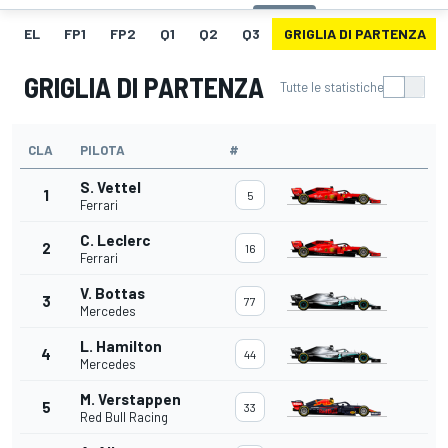
EL
FP1
FP2
Q1
Q2
Q3
GRIGLIA DI PARTENZA
GRIGLIA DI PARTENZA
Tutte le statistiche
CLA
PILOTA
#
S. Vettel
1
5
Ferrari
C. Leclerc
2
16
Ferrari
V. Bottas
3
77
Mercedes
L. Hamilton
4
44
Mercedes
M. Verstappen
5
33
Red Bull Racing