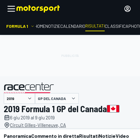
RISULTATI
FORMULA 1
HOME
NOTIZIE
CALENDARIO
CLASSIFICA
PHOT
GP DEL CANADA
presentato da
2019 Formula 1 GP del Canada
6 giu 2019 al 9 giu 2019
Circuit Gilles-Villeneuve, CA
Panoramica
Commento in diretta
Risultati
Notizie
Video