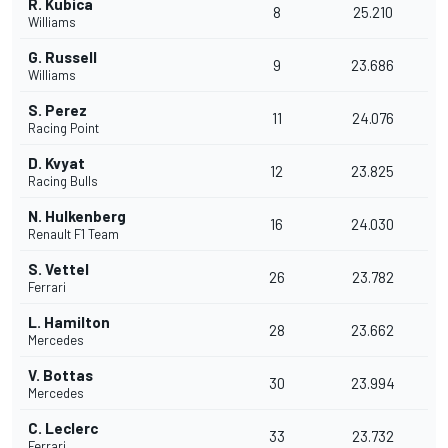
R. Kubica
8
25.210
Williams
G. Russell
9
23.686
Williams
S. Perez
11
24.076
Racing Point
D. Kvyat
12
23.825
Racing Bulls
N. Hulkenberg
16
24.030
Renault F1 Team
S. Vettel
26
23.782
Ferrari
L. Hamilton
28
23.662
Mercedes
V. Bottas
30
23.994
Mercedes
C. Leclerc
33
23.732
Ferrari