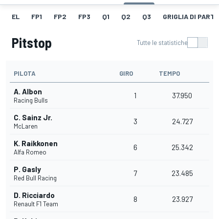
EL
FP1
FP2
FP3
Q1
Q2
Q3
GRIGLIA DI PART
Pitstop
Tutte le statistiche
PILOTA
GIRO
TEMPO
A. Albon
1
37.950
Racing Bulls
C. Sainz Jr.
3
24.727
McLaren
K. Raikkonen
6
25.342
Alfa Romeo
P. Gasly
7
23.485
Red Bull Racing
D. Ricciardo
8
23.927
Renault F1 Team