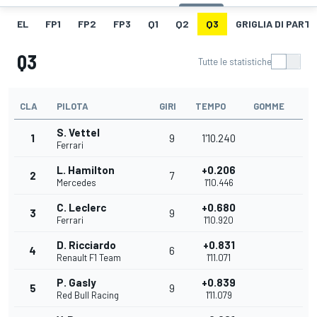
EL
FP1
FP2
FP3
Q1
Q2
Q3
GRIGLIA DI PART
Q3
Tutte le statistiche
CLA
PILOTA
GIRI
TEMPO
GOMME
S. Vettel
1
9
1'10.240
Ferrari
L. Hamilton
+0.206
2
7
Mercedes
1'10.446
C. Leclerc
+0.680
3
9
Ferrari
1'10.920
D. Ricciardo
+0.831
4
6
Renault F1 Team
1'11.071
P. Gasly
+0.839
5
9
Red Bull Racing
1'11.079