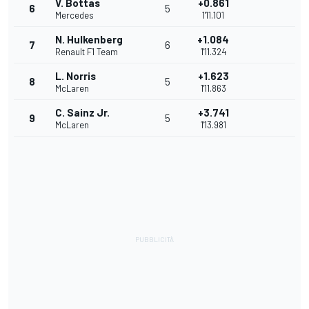
V. Bottas
+0.861
6
5
Mercedes
1'11.101
N. Hulkenberg
+1.084
7
6
Renault F1 Team
1'11.324
L. Norris
+1.623
8
5
McLaren
1'11.863
C. Sainz Jr.
+3.741
9
5
McLaren
1'13.981