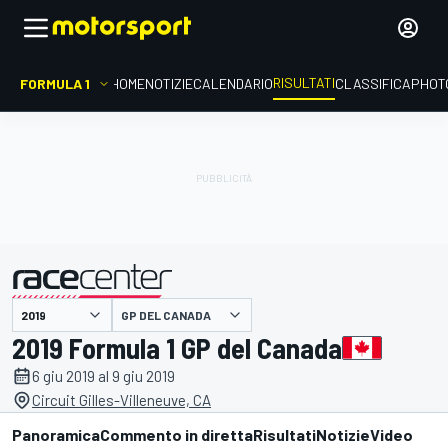
RISULTATI
FORMULA 1
HOME
NOTIZIE
CALENDARIO
CLASSIFICA
PHOT
GP DEL CANADA
presentato da
2019 Formula 1 GP del Canada
6 giu 2019 al 9 giu 2019
Circuit Gilles-Villeneuve, CA
Panoramica
Commento in diretta
Risultati
Notizie
Video