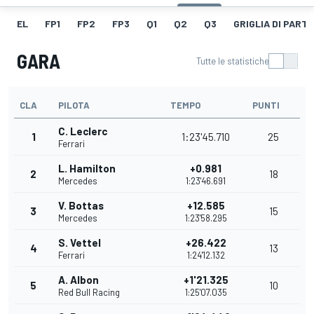
EL
FP1
FP2
FP3
Q1
Q2
Q3
GRIGLIA DI PART
GARA
Tutte le statistiche
CLA
PILOTA
TEMPO
PUNTI
C. Leclerc
1
1:23'45.710
25
Ferrari
L. Hamilton
+0.981
2
18
Mercedes
1:23'46.691
V. Bottas
+12.585
3
15
Mercedes
1:23'58.295
S. Vettel
+26.422
4
13
Ferrari
1:24'12.132
A. Albon
+1'21.325
5
10
Red Bull Racing
1:25'07.035