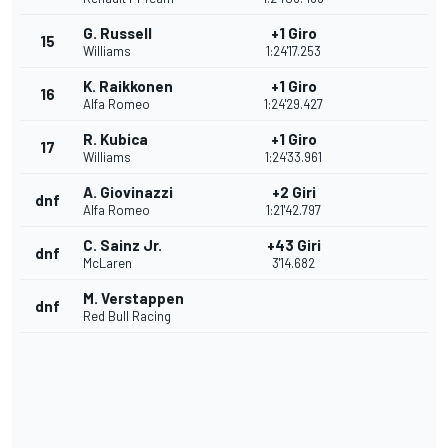
G. Russell
+1 Giro
15
Williams
1:24'17.253
K. Raikkonen
+1 Giro
16
Alfa Romeo
1:24'29.427
R. Kubica
+1 Giro
17
Williams
1:24'33.961
A. Giovinazzi
+2 Giri
dnf
Alfa Romeo
1:21'42.797
C. Sainz Jr.
+43 Giri
dnf
McLaren
3'14.682
M. Verstappen
dnf
Red Bull Racing