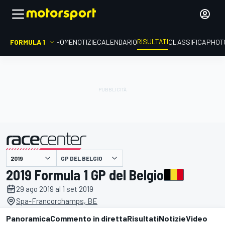
RISULTATI
FORMULA 1
HOME
NOTIZIE
CALENDARIO
CLASSIFICA
PHOT
GP DEL BELGIO
presentato da
2019 Formula 1 GP del Belgio
29 ago 2019 al 1 set 2019
Spa-Francorchamps, BE
Panoramica
Commento in diretta
Risultati
Notizie
Video