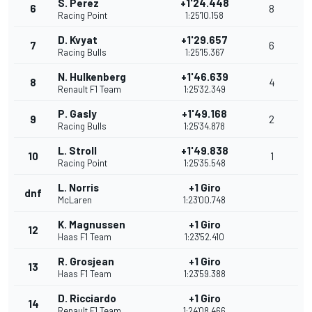
S. Perez
+1'24.448
6
8
Racing Point
1:25'10.158
D. Kvyat
+1'29.657
7
6
Racing Bulls
1:25'15.367
N. Hulkenberg
+1'46.639
8
4
Renault F1 Team
1:25'32.349
P. Gasly
+1'49.168
9
2
Racing Bulls
1:25'34.878
L. Stroll
+1'49.838
10
1
Racing Point
1:25'35.548
L. Norris
+1 Giro
dnf
McLaren
1:23'00.748
K. Magnussen
+1 Giro
12
Haas F1 Team
1:23'52.410
R. Grosjean
+1 Giro
13
Haas F1 Team
1:23'59.388
D. Ricciardo
+1 Giro
14
Renault F1 Team
1:24'08.466