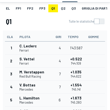
EL
FP1
FP2
FP3
Q1
Q2
Q3
GRIGLIA DI PART
Q1
Tutte le statistiche
CLA
PILOTA
GIRI
TEMPO
GOMME
C. Leclerc
1
4
1'43.587
Ferrari
S. Vettel
+0.522
2
4
Ferrari
1'44.109
M. Verstappen
+1.035
3
7
Red Bull Racing
1'44.622
V. Bottas
+1.554
4
7
Mercedes
1'45.141
L. Hamilton
+1.673
5
6
Mercedes
1'45.260