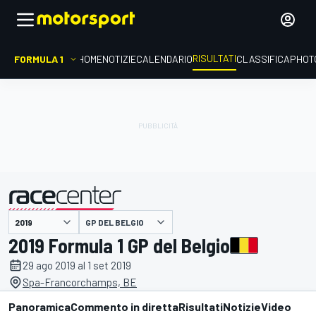
RISULTATI
FORMULA 1
HOME
NOTIZIE
CALENDARIO
CLASSIFICA
PHOT
GP DEL BELGIO
presentato da
2019 Formula 1 GP del Belgio
29 ago 2019 al 1 set 2019
Spa-Francorchamps, BE
Panoramica
Commento in diretta
Risultati
Notizie
Video