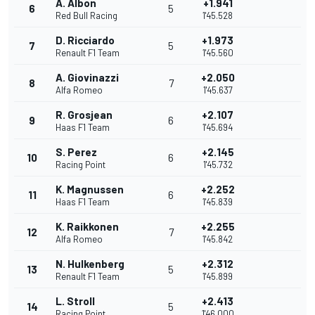
A. Albon
+1.941
6
5
Red Bull Racing
1'45.528
D. Ricciardo
+1.973
7
5
Renault F1 Team
1'45.560
A. Giovinazzi
+2.050
8
7
Alfa Romeo
1'45.637
R. Grosjean
+2.107
9
6
Haas F1 Team
1'45.694
S. Perez
+2.145
10
6
Racing Point
1'45.732
K. Magnussen
+2.252
11
6
Haas F1 Team
1'45.839
K. Raikkonen
+2.255
12
7
Alfa Romeo
1'45.842
N. Hulkenberg
+2.312
13
5
Renault F1 Team
1'45.899
L. Stroll
+2.413
14
5
Racing Point
1'46.000