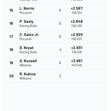
L. Norris
+2.567
15
6
McLaren
1'46.154
P. Gasly
+2.848
16
5
Racing Bulls
1'46.435
C. Sainz Jr.
+2.920
17
6
McLaren
1'46.507
D. Kvyat
+2.931
18
4
Racing Bulls
1'46.518
G. Russell
+3.961
19
6
Williams
1'47.548
R. Kubica
20
2
Williams