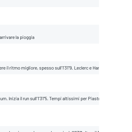
arrivare la pioggia
 il ritmo migliore, spesso sull'1'31"9. Leclerc e Hamilton seguono c
m. Inizia il run sull'1'31"5. Tempi altissimi per Piastri con gomme So