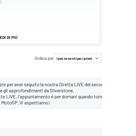
)
EDI DI PIÙ
Ordina per
ie per aver seguito la nostra Diretta LIVE del secondo turno di prov
ve gli approfondimenti da Silverstone.
ette LIVE, l'appuntamento è per domani quando torneremo per raccont
lla MotoGP. Vi aspettiamo!