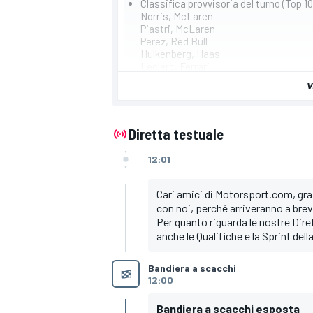
Classifica provvisoria del turno (Top 10
Norris, McLaren
Piastri, McLaren
Perez, Red Bull
Hulkenberg, Haas
Leclerc, Ferrari
Hamilton, Mercedes
V
Verstappen, Red Bull
Sainz, Ferrari
Stroll, Aston Martin
Russell, Mercedes
Diretta testuale
12:01
Cari amici di Motorsport.com, graz
con noi, perché arriveranno a bre
Per quanto riguarda le nostre Dir
anche le Qualifiche e la Sprint de
Bandiera a scacchi
12:00
Bandiera a scacchi esposta