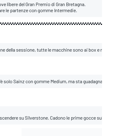
ove libere del Gran Premio di Gran Bretagna.
vare le partenze con gomme Intermedie.
e della sessione, tutte le macchine sono ai box e non uscirà più ne
 c'è solo Sainz con gomme Medium, ma sta guadagnando la corsia box
 scendere su Silverstone. Cadono le prime gocce sul paddock e in alc