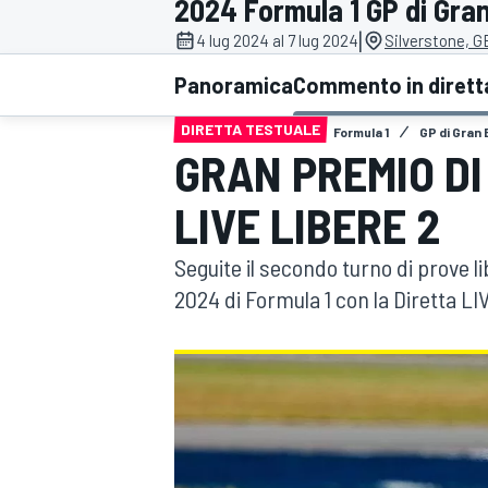
2024 Formula 1 GP di Gra
MOTOGP
WEC
|
4 lug 2024 al 7 lug 2024
Silverstone, G
Panoramica
Commento in dirett
DIRETTA TESTUALE
Formula 1
GP di Gran
GRAN PREMIO D
LIVE LIBERE 2
Seguite il secondo turno di prove 
WRC
2024 di Formula 1 con la Diretta L