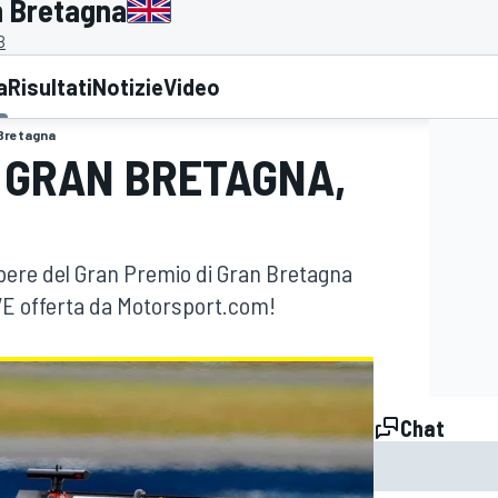
n Bretagna
B
a
Risultati
Notizie
Video
 Bretagna
I GRAN BRETAGNA,
libere del Gran Premio di Gran Bretagna
IVE offerta da Motorsport.com!
Chat