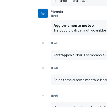
entrambi sopra l'1'32".
Pioggia
11:48
Aggiornamento meteo
Tra poco più di 5 minuti dovrebbe 
11:47
Verstappen e Norris sembrano avere
11:46
Sainz torna ai box e monta le Mediu
RALLY
11:45