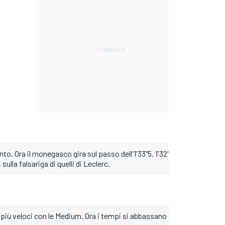
anto. Ora il monegasco gira sul passo dell'1'33"5. 1'32"6 Norris, ossia
ulla falsariga di quelli di Leclerc.
iù veloci con le Medium. Ora i tempi si abbassano a 1'31"6, 1'31"8. T