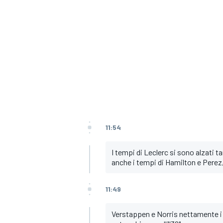
11:54
I tempi di Leclerc si sono alzati t
anche i tempi di Hamilton e Perez, s
11:49
MONOMARCA
Verstappen e Norris nettamente i p