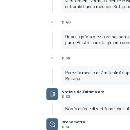
Verstappen, Norris, Leclerc e le Mer
entrambi hanno mescole Soft, dun
11:40
Dopo la prima mezz'ora passata a 
parte Piastri, che sta girando con 
11:36
Perez fa meglio di 7 millesimi risp
McLaren.
Notizia dell'ultima ora
11:33
Norris chiede di verificare che su
Cronometro
11:30