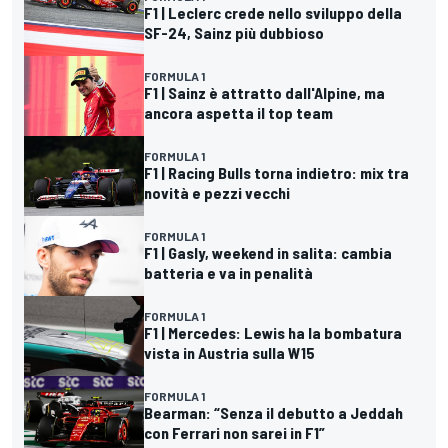
F1 | Leclerc crede nello sviluppo della
SF-24, Sainz più dubbioso
FORMULA 1
F1 | Sainz è attratto dall'Alpine, ma
ancora aspetta il top team
FORMULA 1
F1 | Racing Bulls torna indietro: mix tra
novità e pezzi vecchi
FORMULA 1
F1 | Gasly, weekend in salita: cambia
batteria e va in penalità
FORMULA 1
F1 | Mercedes: Lewis ha la bombatura
vista in Austria sulla W15
FORMULA 1
Bearman: “Senza il debutto a Jeddah
con Ferrari non sarei in F1”