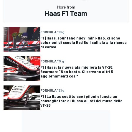
More from
Haas F1 Team
FORMULA 1
16 g
F1 | Haas, spuntano nuovi mini-flap: ci sono
soluzioni di scuola Red Bull sull'ala alla ricerca
di carico
FORMULA 1
17 g
F1 | Haas: la nuova ala migliora la VF-26.
Bearman: "Non basta. Ci servono altri 5
aggiornamenti così"
FORMULA 1
21 g
F1 | La Haas sostituisce i piloni e lancia un
convogliatore di flusso ai lati del muso della
VF-26