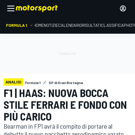
FORMULA 1
HOME
NOTIZIE
CALENDARIO
RISULTATI
CLASSIFICA
PHOT
ANALISI
Formula 1
GP di Gran Bretagna
F1 | HAAS: NUOVA BOCCA
STILE FERRARI E FONDO CON
PIÙ CARICO
Bearman in FP1 avrà il compito di portare al
debutto il nuovo pacchetto aerodinamico varato