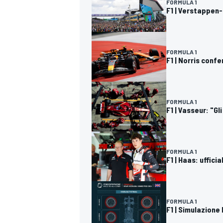
FORMULA 1
F1 | Verstappen-N
FORMULA 1
F1 | Norris conf
FORMULA 1
F1 | Vasseur: "G
FORMULA 1
F1 | Haas: uffici
FORMULA 1
F1 | Simulazione 