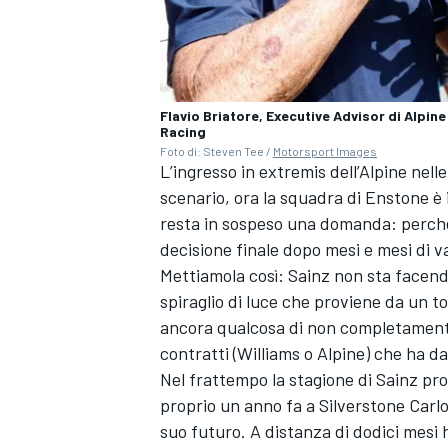
Flavio Briatore, Executive Advisor di Alpin
Racing
Foto di: Steven Tee /
Motorsport Images
L’ingresso in extremis dell’Alpine nel
scenario, ora la squadra di Enstone è 
resta in sospeso una domanda: perché 
decisione finale dopo mesi e mesi di v
Mettiamola così: Sainz non sta facend
spiraglio di luce che proviene da un 
ancora qualcosa di non completamente 
contratti (Williams o Alpine) che ha d
ENDURANCE/GT
Nel frattempo la stagione di Sainz pr
proprio un anno fa a Silverstone Carlo
suo futuro. A distanza di dodici mesi 