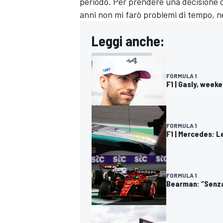
periodo. Per prendere una decisione ch
anni non mi farò problemi di tempo, n
Leggi anche:
FORMULA 1
F1 | Gasly, weeke
FORMULA 1
F1 | Mercedes: L
FORMULA 1
Bearman: “Senza 
RALLY