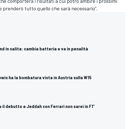
e comporterà i risultati a cui potrò ambire i prossimi
e prenderò tutto quello che sarà necessario”.
nd in salita: cambia batteria e va in penalità
ewis ha la bombatura vista in Austria sulla W15
il debutto a Jeddah con Ferrari non sarei in F1”