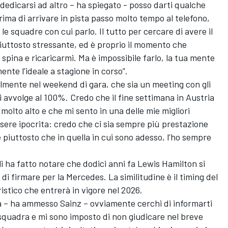
dedicarsi ad altro – ha spiegato - posso darti qualche
 prima di arrivare in pista passo molto tempo al telefono,
e squadre con cui parlo. Il tutto per cercare di avere il
iuttosto stressante, ed è proprio il momento che
pina e ricaricarmi. Ma è impossibile farlo, la tua mente
nte l’ideale a stagione in corso”.
otalmente nel weekend di gara, che sia un meeting con gli
i avvolge al 100%. Credo che il fine settimana in Austria
molto alto e che mi sento in una delle mie migliori
ssere ipocrita: credo che ci sia sempre più prestazione
 piuttosto che in quella in cui sono adesso, l’ho sempre
li ha fatto notare che dodici anni fa Lewis Hamilton si
di firmare per la Mercedes. La similitudine è il timing del
tico che entrerà in vigore nel 2026.
 – ha ammesso Sainz – ovviamente cerchi di informarti
squadra e mi sono imposto di non giudicare nel breve