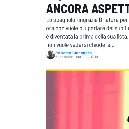
ANCORA ASPETT
MOTOGP
WEC
Lo spagnolo ringrazia Briatore per 
ora non vuole più parlare del suo 
è diventata la prima della sua list
non vuole vedersi chiudere...
Roberto Chinchero
Pubblicato:
4 lug 2024, 17:10
WRC