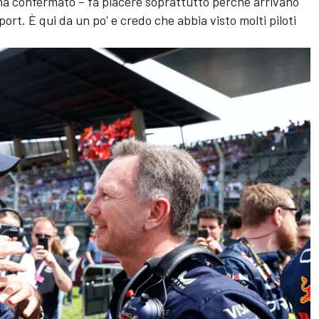
– ha confermato – fa piacere soprattutto perché arrivano
t. È qui da un po' e credo che abbia visto molti piloti