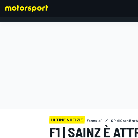
FORMULA 1
ULTIME NOTIZIE
Formula 1
GP di Gran Bre
F1 | SAINZ È AT