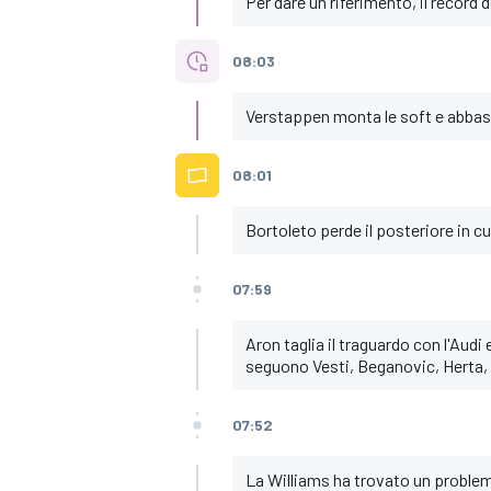
Per dare un riferimento, il record d
08:03
Verstappen monta le soft e abbassa
08:01
Bortoleto perde il posteriore in cur
07:59
Aron taglia il traguardo con l'Audi
seguono Vesti, Beganovic, Herta,
07:52
La Williams ha trovato un proble