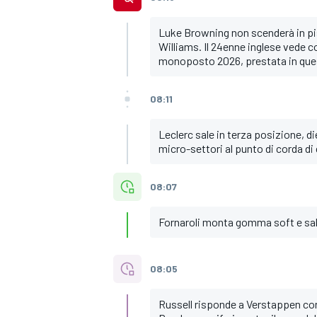
Luke Browning non scenderà in pist
Williams. Il 24enne inglese vede c
monoposto 2026, prestata in que
08:11
Leclerc sale in terza posizione, die
micro-settori al punto di corda di 
08:07
Fornaroli monta gomma soft e sale
08:05
RALLY
Russell risponde a Verstappen con