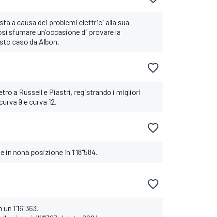
a a causa dei problemi elettrici alla sua
osì sfumare un'occasione di provare la
sto caso da Albon.
tro a Russell e Piastri, registrando i migliori
curva 9 e curva 12.
 in nona posizione in 1'18"584.
 un 1'16"363.