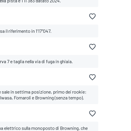
ella pista è 1'11"383 datato 2024.
 il riferimento in 1'17"047.
va 7 e taglia nella via di fuga in ghiaia.
 e sale in settima posizione, primo dei rookie:
 Iwasa, Fornaroli e Browning (senza tempo).
ma elettrico sulla monoposto di Browning, che