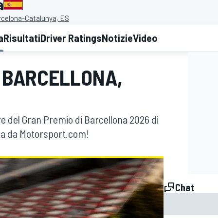
a
arcelona-Catalunya, ES
a
Risultati
Driver Ratings
Notizie
Video
I BARCELLONA,
ere del Gran Premio di Barcellona 2026 di
rta da Motorsport.com!
Chat