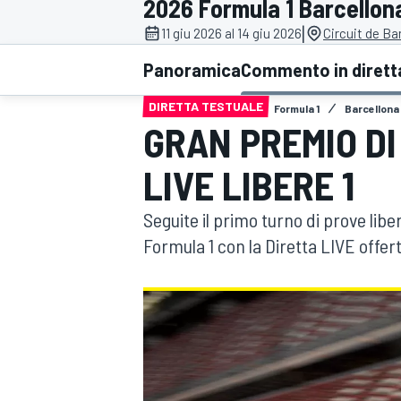
2026 Formula 1 Barcellon
MOTOGP
WEC
|
11 giu 2026 al 14 giu 2026
Circuit de B
Panoramica
Commento in dirett
DIRETTA TESTUALE
Formula 1
Barcellona
GRAN PREMIO D
LIVE LIBERE 1
Seguite il primo turno di prove lib
WRC
Formula 1 con la Diretta LIVE offe