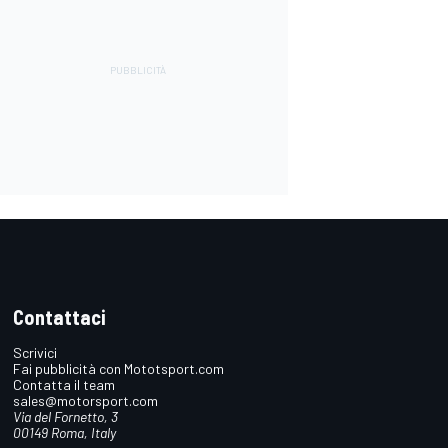
Contattaci
Scrivici
Fai pubblicità con Mototsport.com
Contatta il team
sales@motorsport.com
Via del Fornetto, 3
00149 Roma, Italy