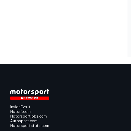
InsideEvs.it
Motor1.com
Motorsportjobs.com
Autosport.com
Motorsportstats.com