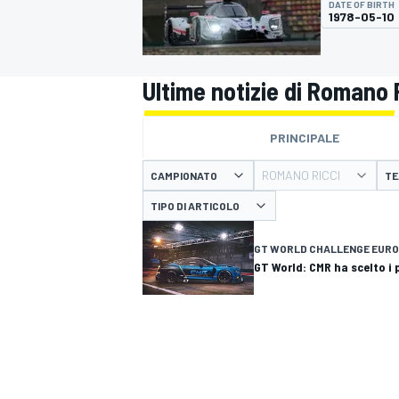
DATE OF BIRTH
MOTOGP
WEC
1978-05-10
Ultime notizie di Romano 
PRINCIPALE
ROMANO RICCI
CAMPIONATO
TE
TIPO DI ARTICOLO
WRC
GT WORLD CHALLENGE EUR
GT World: CMR ha scelto i p