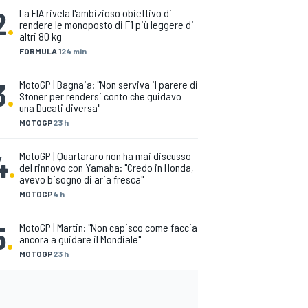
2
.
La FIA rivela l'ambizioso obiettivo di
rendere le monoposto di F1 più leggere di
altri 80 kg
FORMULA 1
24 min
3
.
MotoGP | Bagnaia: "Non serviva il parere di
Stoner per rendersi conto che guidavo
una Ducati diversa"
MOTOGP
23 h
4
.
MotoGP | Quartararo non ha mai discusso
del rinnovo con Yamaha: "Credo in Honda,
avevo bisogno di aria fresca"
MOTOGP
4 h
5
.
MotoGP | Martin: "Non capisco come faccia
ancora a guidare il Mondiale"
MOTOGP
23 h