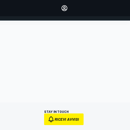
dei tuoi piloti preferiti
Fai sentire la tua voce
commentando l'articolo
ACCEDI
EDIZIONE
ITALIA
STAY IN TOUCH
RICEVI AVVISI