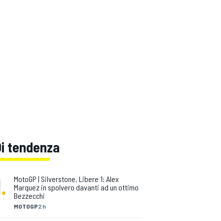
Di tendenza
1
.
MotoGP | Silverstone, Libere 1: Alex
Marquez in spolvero davanti ad un ottimo
Bezzecchi
MOTOGP
2 h