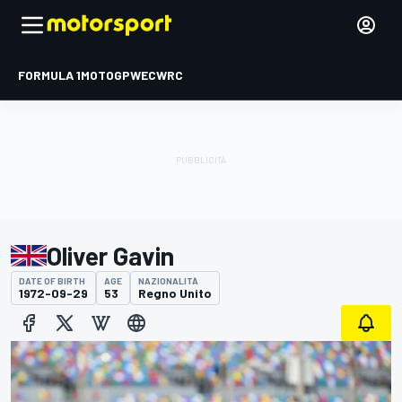
FORMULA 1
MOTOGP
WEC
WRC
Oliver Gavin
DATE OF BIRTH
AGE
NAZIONALITÀ
1972-09-29
53
Regno Unito