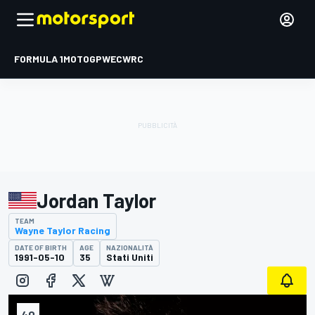
FORMULA 1
MOTOGP
WEC
WRC
Jordan Taylor
TEAM
Wayne Taylor Racing
DATE OF BIRTH
AGE
NAZIONALITÀ
1991-05-10
35
Stati Uniti
40