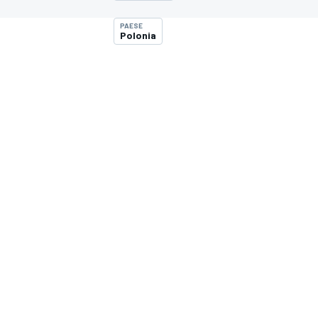
MOTOGP
WEC
PAESE
Polonia
WRC