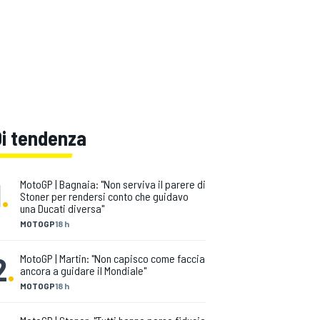
Di tendenza
1
.
MotoGP | Bagnaia: "Non serviva il parere di
Stoner per rendersi conto che guidavo
una Ducati diversa"
MOTOGP
18 h
2
.
MotoGP | Martin: "Non capisco come faccia
ancora a guidare il Mondiale"
MOTOGP
18 h