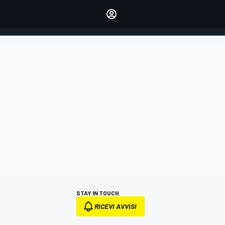
dei tuoi piloti preferiti
Fai sentire la tua voce
commentando l'articolo
ACCEDI
EDIZIONE
ITALIA
STAY IN TOUCH
RICEVI AVVISI