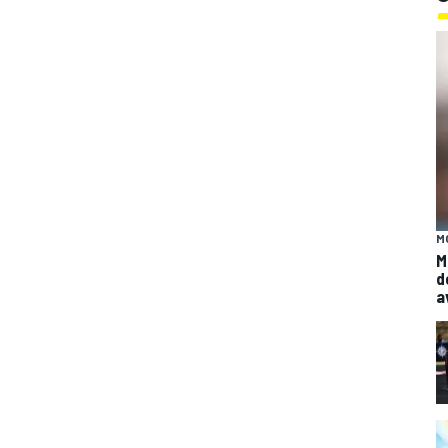
M
M
d
a