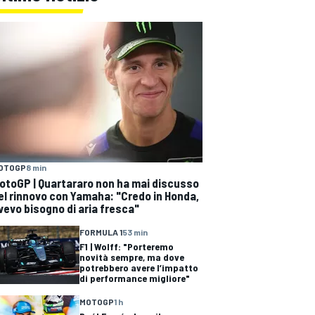
OTOGP
8 min
otoGP | Quartararo non ha mai discusso
el rinnovo con Yamaha: "Credo in Honda,
vevo bisogno di aria fresca"
FORMULA 1
53 min
F1 | Wolff: "Porteremo
novità sempre, ma dove
potrebbero avere l’impatto
di performance migliore"
MOTOGP
1 h