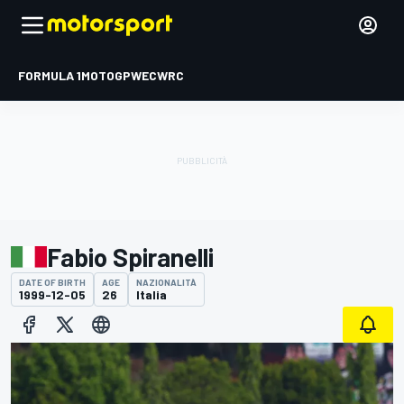
FORMULA 1
MOTOGP
WEC
WRC
Fabio Spiranelli
DATE OF BIRTH
AGE
NAZIONALITÀ
1999-12-05
26
Italia