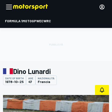
FORMULA 1
MOTOGP
WEC
WRC
Dino Lunardi
DATE OF BIRTH
AGE
NAZIONALITÀ
1978-10-25
47
Francia