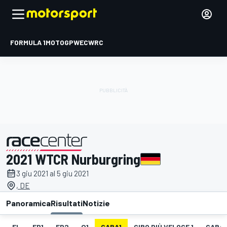
FORMULA 1
MOTOGP
WEC
WRC
2021 WTCR Nurburgring
presentato da
3 giu 2021 al 5 giu 2021
, DE
Panoramica
Risultati
Notizie
EL
FP1
FP2
Q1
GARA1
GIRO PIÙ VELOCE 1
GARA