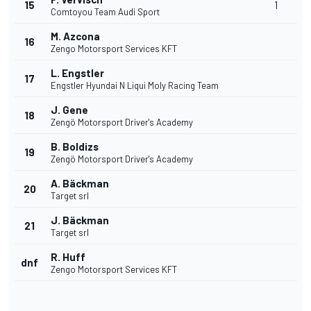
15
1
Comtoyou Team Audi Sport
M. Azcona
16
Zengo Motorsport Services KFT
L. Engstler
17
Engstler Hyundai N Liqui Moly Racing Team
J. Gene
18
Zengö Motorsport Driver's Academy
B. Boldizs
19
Zengö Motorsport Driver's Academy
A. Bäckman
20
Target srl
J. Bäckman
21
Target srl
R. Huff
dnf
Zengo Motorsport Services KFT