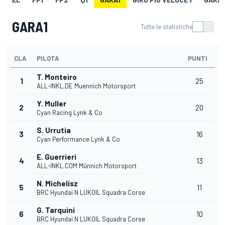
GARA1
Tutte le statistiche
CLA
PILOTA
PUNTI
T. Monteiro
1
25
ALL-INKL.DE Muennich Motorsport
Y. Muller
2
20
Cyan Racing Lynk & Co
S. Urrutia
3
16
Cyan Performance Lynk & Co
E. Guerrieri
4
13
ALL-INKL.COM Münnich Motorsport
N. Michelisz
5
11
BRC Hyundai N LUKOIL Squadra Corse
G. Tarquini
6
10
BRC Hyundai N LUKOIL Squadra Corse