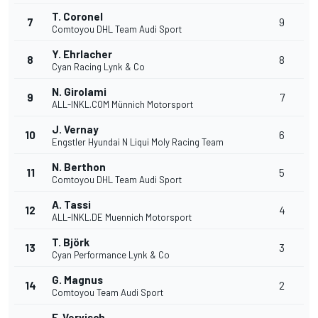
T. Coronel
7
9
Comtoyou DHL Team Audi Sport
Y. Ehrlacher
8
8
Cyan Racing Lynk & Co
N. Girolami
9
7
ALL-INKL.COM Münnich Motorsport
J. Vernay
10
6
Engstler Hyundai N Liqui Moly Racing Team
N. Berthon
11
5
Comtoyou DHL Team Audi Sport
A. Tassi
12
4
ALL-INKL.DE Muennich Motorsport
T. Björk
13
3
Cyan Performance Lynk & Co
G. Magnus
14
2
Comtoyou Team Audi Sport
F. Vervisch