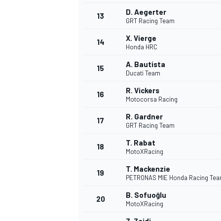
D. Aegerter
13
GRT Racing Team
X. Vierge
14
Honda HRC
A. Bautista
15
Ducati Team
R. Vickers
16
Motocorsa Racing
R. Gardner
17
GRT Racing Team
T. Rabat
18
MotoXRacing
T. Mackenzie
19
PETRONAS MIE Honda Racing Te
B. Sofuoğlu
20
MotoXRacing