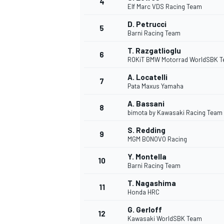
4
Elf Marc VDS Racing Team
D. Petrucci
5
Barni Racing Team
T. Razgatlioglu
6
ROKiT BMW Motorrad WorldSBK 
A. Locatelli
7
Pata Maxus Yamaha
A. Bassani
8
bimota by Kawasaki Racing Team
S. Redding
9
MGM BONOVO Racing
Y. Montella
10
Barni Racing Team
T. Nagashima
11
Honda HRC
G. Gerloff
MONOPOSTO
12
Kawasaki WorldSBK Team