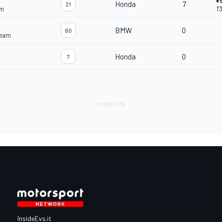
+
Honda
7
21
am
1'
BMW
0
60
Team
Honda
0
7
InsideEvs.it