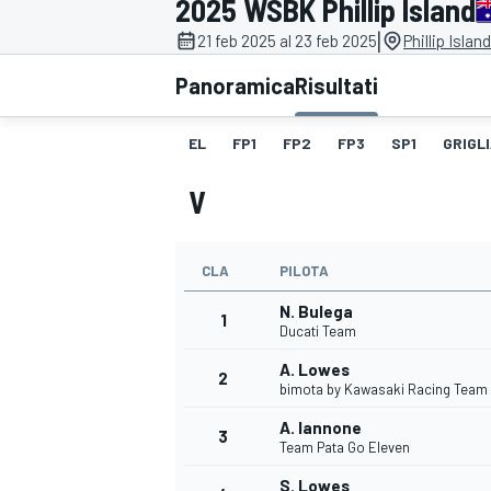
2025 WSBK Phillip Island
MOTOGP
WEC
|
21 feb 2025 al 23 feb 2025
Phillip Islan
Panoramica
Risultati
EL
FP1
FP2
FP3
SP1
GRIGL
V
CLA
PILOTA
WRC
N. Bulega
1
Ducati Team
A. Lowes
2
bimota by Kawasaki Racing Team
A. Iannone
3
Team Pata Go Eleven
S. Lowes