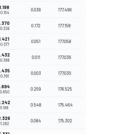
1.198
0.036
177.496
30.154
1.370
0.172
177.158
30.326
1.421
0.051
177.058
30.377
1.432
0.011
177.036
30.388
1.435
0.003
177.030
30.391
1.694
0.259
176.525
30.650
2.242
0.548
175.464
'31.198
2.326
0.084
175.302
31.282