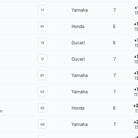
+
Yamaha
7
77
1'
+
Honda
6
97
1'
+
Ducati
6
19
1'
+
Ducati
7
17
1'
+
Yamaha
7
87
1'
+
Yamaha
7
53
1'
+
Honda
6
95
am
1
+
Yamaha
7
99
1'