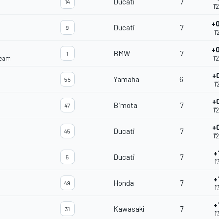
Ducati
7
14
1'
+
Ducati
7
9
1'
+
BMW
7
1
Team
1'
+
Yamaha
6
55
1'
+
Bimota
7
47
1'
+
Ducati
7
45
1'
+
Ducati
7
5
1'
+
Honda
7
49
1'
+
Kawasaki
7
31
1'