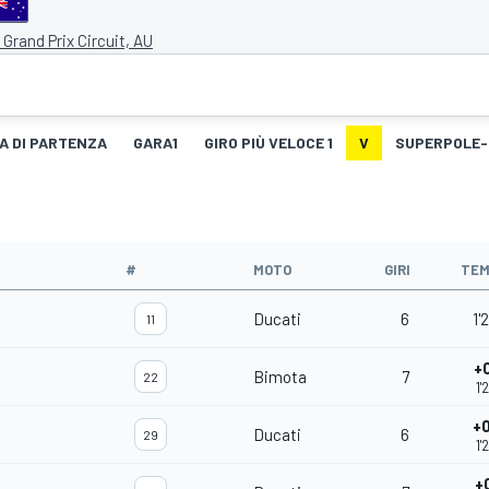
d Grand Prix Circuit, AU
IA DI PARTENZA
GARA1
GIRO PIÙ VELOCE 1
V
SUPERPOLE-
#
MOTO
GIRI
TEM
Ducati
6
1'
11
+
Bimota
7
22
1'
+
Ducati
6
29
1'
+