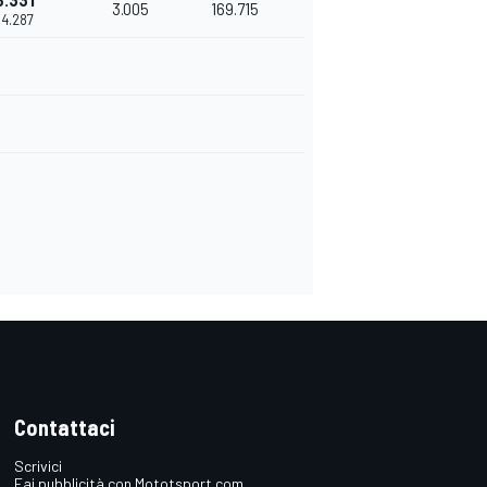
5.331
3.005
169.715
34.287
Contattaci
Scrivici
Fai pubblicità con Mototsport.com