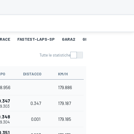
RACE
FASTEST-LAPS-SP
GARA2
GIRO PIÙ VELOCE 2
Tutte le statistiche
PO
DISTACCO
KM/H
28.956
179.886
0.347
0.347
179.187
29.303
0.348
0.001
179.185
29.304
0.351