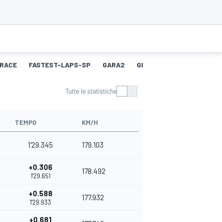
RACE
FASTEST-LAPS-SP
GARA2
GIRO PIÙ VELOCE 2
Tutte le statistiche
TEMPO
KM/H
1'29.345
179.103
+0.306
178.492
1'29.651
+0.588
177.932
1'29.933
+0.681