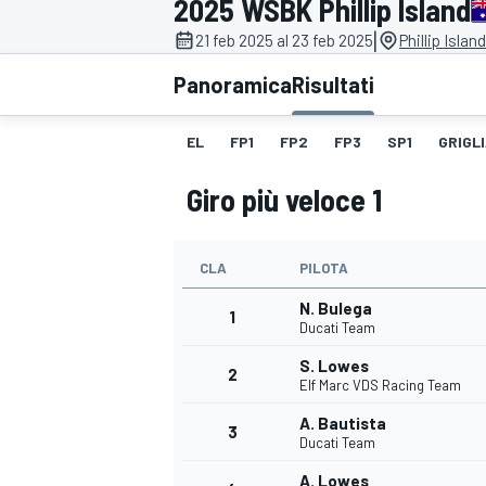
2025 WSBK Phillip Island
MOTOGP
WEC
|
21 feb 2025 al 23 feb 2025
Phillip Islan
Panoramica
Risultati
EL
FP1
FP2
FP3
SP1
GRIGL
Giro più veloce 1
CLA
PILOTA
WRC
N. Bulega
1
Ducati Team
S. Lowes
2
Elf Marc VDS Racing Team
A. Bautista
3
Ducati Team
A. Lowes