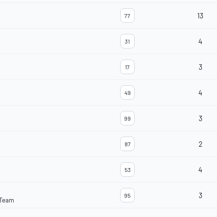
13
77
4
31
3
17
4
49
3
99
2
87
4
53
3
95
 Team