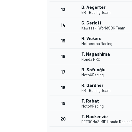
D. Aegerter
13
GRT Racing Team
G. Gerloff
14
Kawasaki WorldSBK Team
R. Vickers
15
Motocorsa Racing
T. Nagashima
16
Honda HRC
B. Sofuoğlu
17
MotoXRacing
R. Gardner
18
GRT Racing Team
T. Rabat
19
MotoXRacing
T. Mackenzie
20
PETRONAS MIE Honda Racing