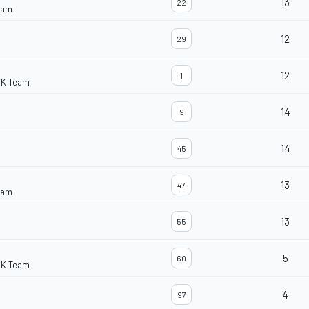
13
22
eam
12
29
12
1
BK Team
14
9
14
45
13
47
eam
13
55
5
60
BK Team
4
97