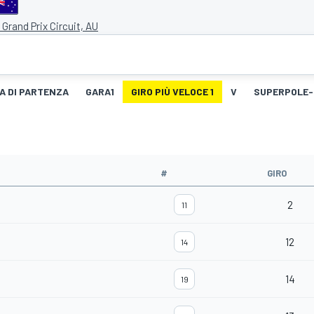
d Grand Prix Circuit, AU
IA DI PARTENZA
GARA1
GIRO PIÙ VELOCE 1
V
SUPERPOLE-
#
GIRO
2
11
12
14
14
19