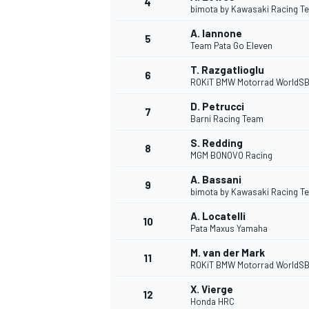
4
bimota by Kawasaki Racing T
A. Iannone
5
Team Pata Go Eleven
T. Razgatlioglu
6
ROKiT BMW Motorrad WorldS
D. Petrucci
7
Barni Racing Team
S. Redding
8
MGM BONOVO Racing
A. Bassani
9
bimota by Kawasaki Racing T
A. Locatelli
10
Pata Maxus Yamaha
M. van der Mark
11
ROKiT BMW Motorrad WorldS
X. Vierge
MONOPOSTO
12
Honda HRC