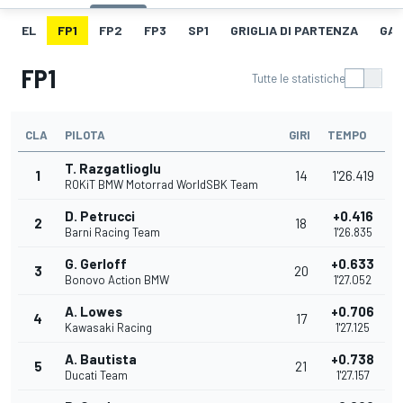
EL
FP1
FP2
FP3
SP1
GRIGLIA DI PARTENZA
GAR
FP1
Tutte le statistiche
CLA
PILOTA
GIRI
TEMPO
T. Razgatlioglu
1
14
1'26.419
ROKiT BMW Motorrad WorldSBK Team
D. Petrucci
+0.416
2
18
Barni Racing Team
1'26.835
G. Gerloff
+0.633
3
20
Bonovo Action BMW
1'27.052
A. Lowes
+0.706
4
17
Kawasaki Racing
1'27.125
A. Bautista
+0.738
5
21
Ducati Team
1'27.157