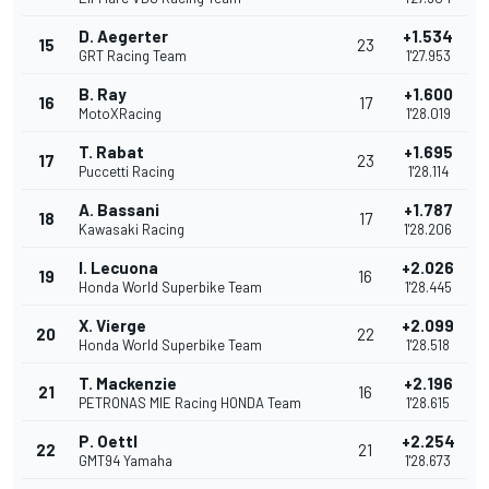
D. Aegerter
+1.534
15
23
GRT Racing Team
1'27.953
B. Ray
+1.600
16
17
MotoXRacing
1'28.019
T. Rabat
+1.695
17
23
Puccetti Racing
1'28.114
A. Bassani
+1.787
18
17
Kawasaki Racing
1'28.206
I. Lecuona
+2.026
19
16
Honda World Superbike Team
1'28.445
X. Vierge
+2.099
20
22
Honda World Superbike Team
1'28.518
T. Mackenzie
+2.196
21
16
PETRONAS MIE Racing HONDA Team
1'28.615
P. Oettl
+2.254
22
21
GMT94 Yamaha
1'28.673