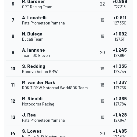
R. Gardner
+0.899
6
22
GRT Racing Team
1'27.318
A. Locatelli
+0.911
7
19
Pata Prometeon Yamaha
1'27.330
N. Bulega
+1.092
8
19
Ducati Team
1'27.511
A. Iannone
+1.245
9
20
Team GO Eleven
1'27.664
S. Redding
+1.335
10
19
Bonovo Action BMW
1'27.754
M. van der Mark
+1.337
11
18
ROKiT BMW Motorrad WorldSBK Team
1'27.756
M. Rinaldi
+1.365
12
19
Motocorsa Racing
1'27.784
J. Rea
+1.428
13
10
Pata Prometeon Yamaha
1'27.847
S. Lowes
+1.485
14
20
Elf Marc VDS Racing Team
1'27.904