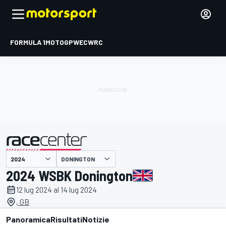
FORMULA 1
MOTOGP
WEC
WRC
DONINGTON
presentato da
2024 WSBK Donington
12 lug 2024 al 14 lug 2024
, GB
Panoramica
Risultati
Notizie