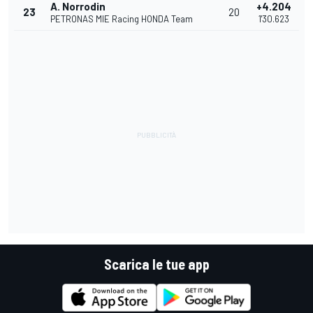
A. Norrodin
+4.204
23
20
PETRONAS MIE Racing HONDA Team
1'30.623
Scarica le tue app