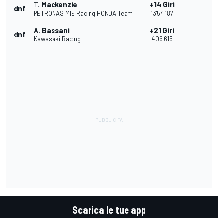
T. Mackenzie
+14 Giri
dnf
PETRONAS MIE Racing HONDA Team
13'54.187
A. Bassani
+21 Giri
dnf
Kawasaki Racing
4'06.615
Scarica le tue app