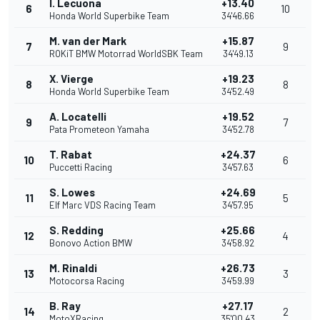
I. Lecuona
+13.40
6
10
Honda World Superbike Team
34'46.66
M. van der Mark
+15.87
7
9
ROKiT BMW Motorrad WorldSBK Team
34'49.13
X. Vierge
+19.23
8
8
Honda World Superbike Team
34'52.49
A. Locatelli
+19.52
9
7
Pata Prometeon Yamaha
34'52.78
T. Rabat
+24.37
10
6
Puccetti Racing
34'57.63
S. Lowes
+24.69
11
5
Elf Marc VDS Racing Team
34'57.95
S. Redding
+25.66
12
4
Bonovo Action BMW
34'58.92
M. Rinaldi
+26.73
13
3
Motocorsa Racing
34'59.99
B. Ray
+27.17
14
2
MotoXRacing
35'00.43