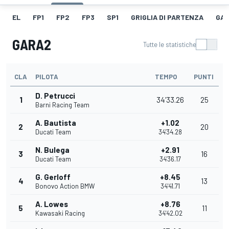
EL
FP1
FP2
FP3
SP1
GRIGLIA DI PARTENZA
GAR
GARA2
Tutte le statistiche
CLA
PILOTA
TEMPO
PUNTI
D. Petrucci
1
34'33.26
25
Barni Racing Team
A. Bautista
+1.02
2
20
Ducati Team
34'34.28
N. Bulega
+2.91
3
16
Ducati Team
34'36.17
G. Gerloff
+8.45
4
13
Bonovo Action BMW
34'41.71
A. Lowes
+8.76
5
11
Kawasaki Racing
34'42.02