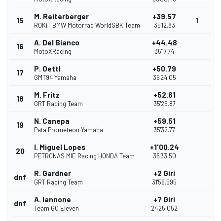
M. Reiterberger
+39.57
15
1
ROKiT BMW Motorrad WorldSBK Team
35'12.83
A. Del Bianco
+44.48
16
MotoXRacing
35'17.74
P. Oettl
+50.79
17
GMT94 Yamaha
35'24.05
M. Fritz
+52.61
18
GRT Racing Team
35'25.87
N. Canepa
+59.51
19
Pata Prometeon Yamaha
35'32.77
I. Miguel Lopes
+1'00.24
20
PETRONAS MIE Racing HONDA Team
35'33.50
R. Gardner
+2 Giri
dnf
GRT Racing Team
31'56.595
A. Iannone
+7 Giri
dnf
Team GO Eleven
24'25.052