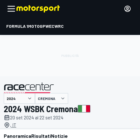
FORMULA 1
MOTOGP
WEC
WRC
CREMONA
presentato da
2024 WSBK Cremona
20 set 2024 al 22 set 2024
, IT
Panoramica
Risultati
Notizie