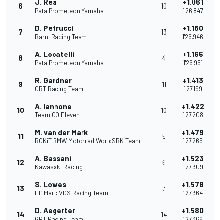
J. Rea
+1.061
6
10
Pata Prometeon Yamaha
1'26.847
D. Petrucci
+1.160
7
13
Barni Racing Team
1'26.946
A. Locatelli
+1.165
8
4
Pata Prometeon Yamaha
1'26.951
R. Gardner
+1.413
9
11
GRT Racing Team
1'27.199
A. Iannone
+1.422
10
10
Team GO Eleven
1'27.208
M. van der Mark
+1.479
11
5
ROKiT BMW Motorrad WorldSBK Team
1'27.265
A. Bassani
+1.523
12
6
Kawasaki Racing
1'27.309
S. Lowes
+1.578
13
3
Elf Marc VDS Racing Team
1'27.364
D. Aegerter
+1.580
14
14
GRT Racing Team
1'27.366