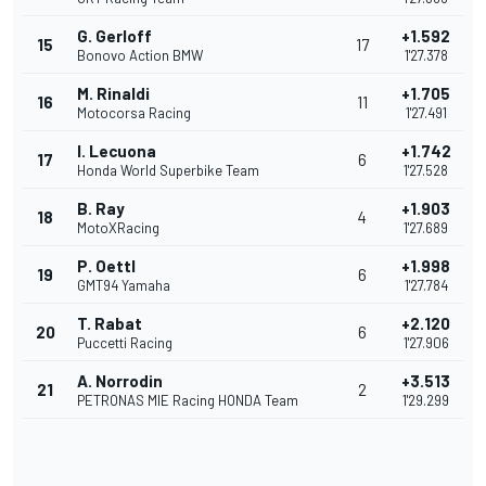
G. Gerloff
+1.592
15
17
Bonovo Action BMW
1'27.378
M. Rinaldi
+1.705
16
11
Motocorsa Racing
1'27.491
I. Lecuona
+1.742
17
6
Honda World Superbike Team
1'27.528
B. Ray
+1.903
18
4
MotoXRacing
1'27.689
P. Oettl
+1.998
19
6
GMT94 Yamaha
1'27.784
T. Rabat
+2.120
20
6
Puccetti Racing
1'27.906
A. Norrodin
+3.513
21
2
PETRONAS MIE Racing HONDA Team
1'29.299