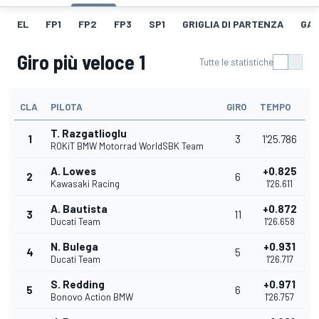
EL
FP1
FP2
FP3
SP1
GRIGLIA DI PARTENZA
GAR
Giro più veloce 1
Tutte le statistiche
CLA
PILOTA
GIRO
TEMPO
T. Razgatlioglu
1
3
1'25.786
ROKiT BMW Motorrad WorldSBK Team
A. Lowes
+0.825
2
6
Kawasaki Racing
1'26.611
A. Bautista
+0.872
3
11
Ducati Team
1'26.658
N. Bulega
+0.931
4
5
Ducati Team
1'26.717
S. Redding
+0.971
5
6
Bonovo Action BMW
1'26.757