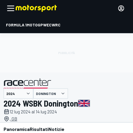
FORMULA 1
MOTOGP
WEC
WRC
DONINGTON
presentato da
2024 WSBK Donington
12 lug 2024 al 14 lug 2024
, GB
Panoramica
Risultati
Notizie