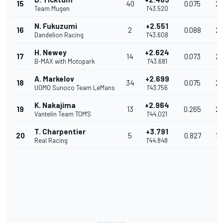
15
40
0.075
20
Team Mugen
1'43.520
N. Fukuzumi
+2.551
16
2
0.088
20
Dandelion Racing
1'43.608
H. Newey
+2.624
17
14
0.073
20
B-MAX with Motopark
1'43.681
A. Markelov
+2.699
18
34
0.075
20
UOMO Sunoco Team LeMans
1'43.756
K. Nakajima
+2.964
19
13
0.265
20
Vantelin Team TOM'S
1'44.021
T. Charpentier
+3.791
20
5
0.827
19
Real Racing
1'44.848