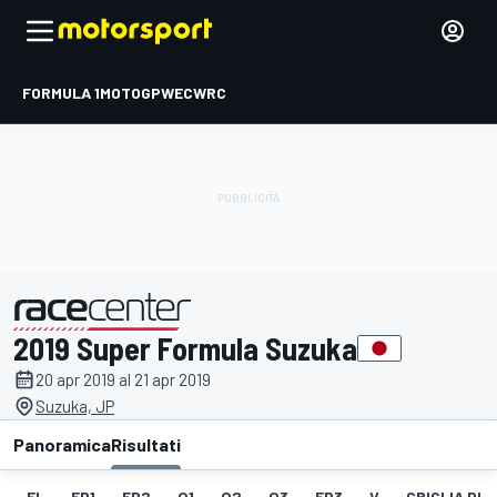
FORMULA 1
MOTOGP
WEC
WRC
2019 Super Formula Suzuka
presentato da
20 apr 2019 al 21 apr 2019
Suzuka, JP
Panoramica
Risultati
EL
FP1
FP2
Q1
Q2
Q3
FP3
V
GRIGLIA DI