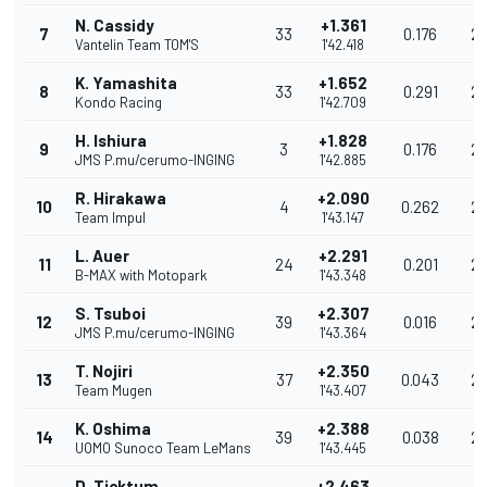
N. Cassidy
+1.361
7
33
0.176
20
Vantelin Team TOM'S
1'42.418
K. Yamashita
+1.652
8
33
0.291
20
Kondo Racing
1'42.709
H. Ishiura
+1.828
9
3
0.176
20
JMS P.mu/cerumo-INGING
1'42.885
R. Hirakawa
+2.090
10
4
0.262
20
Team Impul
1'43.147
L. Auer
+2.291
11
24
0.201
20
B-MAX with Motopark
1'43.348
S. Tsuboi
+2.307
12
39
0.016
20
JMS P.mu/cerumo-INGING
1'43.364
T. Nojiri
+2.350
13
37
0.043
20
Team Mugen
1'43.407
K. Oshima
+2.388
14
39
0.038
20
UOMO Sunoco Team LeMans
1'43.445
D. Ticktum
+2.463