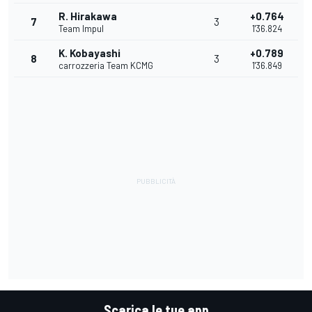
R. Hirakawa
+0.764
7
3
Team Impul
1'36.824
K. Kobayashi
+0.789
8
3
carrozzeria Team KCMG
1'36.849
Scarica le tue app