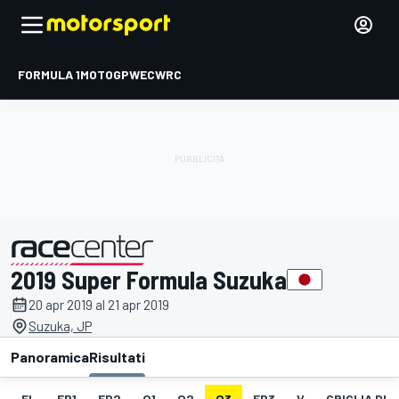
FORMULA 1
MOTOGP
WEC
WRC
2019 Super Formula Suzuka
presentato da
20 apr 2019 al 21 apr 2019
Suzuka, JP
Panoramica
Risultati
EL
FP1
FP2
Q1
Q2
Q3
FP3
V
GRIGLIA DI