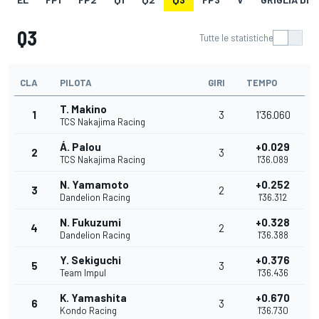
Q3
Tutte le statistiche
CLA
PILOTA
GIRI
TEMPO
T. Makino
1
3
1'36.060
TCS Nakajima Racing
Á. Palou
+0.029
2
3
TCS Nakajima Racing
1'36.089
N. Yamamoto
+0.252
3
2
Dandelion Racing
1'36.312
N. Fukuzumi
+0.328
4
2
Dandelion Racing
1'36.388
Y. Sekiguchi
+0.376
5
3
Team Impul
1'36.436
K. Yamashita
+0.670
6
3
Kondo Racing
1'36.730