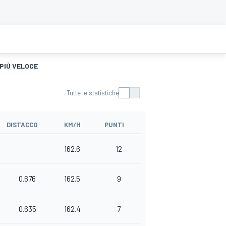
 PIÙ VELOCE
Tutte le statistiche
DISTACCO
KM/H
PUNTI
162.6
12
0.676
162.5
9
0.635
162.4
7