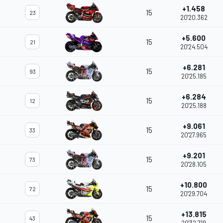
+1.458
15
23
20'20.362
+5.600
15
21
20'24.504
+6.281
15
93
20'25.185
+6.284
15
12
20'25.188
+9.061
15
33
20'27.965
+9.201
15
73
20'28.105
+10.800
15
72
20'29.704
+13.815
15
43