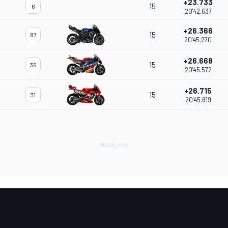
+23.733
15
6
20'42.637
+26.366
15
87
20'45.270
+26.668
15
36
20'45.572
+26.715
15
31
20'45.619