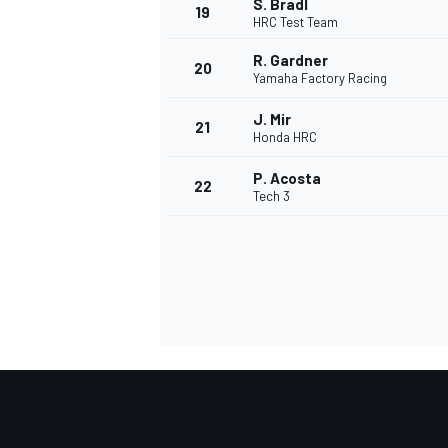
S. Bradl
19
HRC Test Team
R. Gardner
20
Yamaha Factory Racing
J. Mir
21
Honda HRC
P. Acosta
22
Tech 3
ENDURANCE/GT