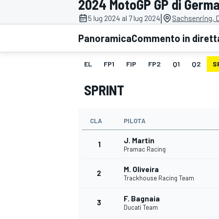
2024 MotoGP GP di Germa
MOTOGP
WEC
|
5 lug 2024 al 7 lug 2024
Sachsenring, 
Panoramica
Commento in dirett
EL
FP1
FIP
FP2
Q1
Q2
S
SPRINT
CLA
PILOTA
WRC
J. Martin
1
Pramac Racing
M. Oliveira
2
Trackhouse Racing Team
F. Bagnaia
3
Ducati Team