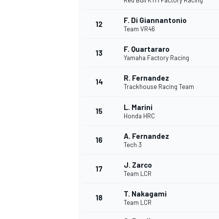
Red Bull KTM Factory Racing
F. Di Giannantonio
12
Team VR46
F. Quartararo
13
Yamaha Factory Racing
R. Fernandez
14
Trackhouse Racing Team
L. Marini
15
Honda HRC
A. Fernandez
16
Tech 3
J. Zarco
17
Team LCR
T. Nakagami
18
Team LCR