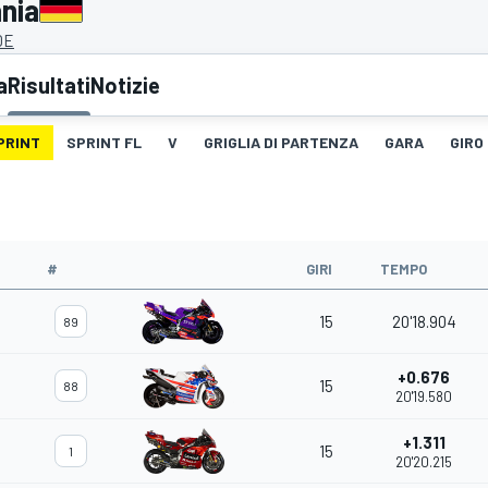
nia
DE
a
Risultati
Notizie
PRINT
SPRINT FL
V
GRIGLIA DI PARTENZA
GARA
GIRO
#
GIRI
TEMPO
15
20'18.904
89
+0.676
15
88
20'19.580
+1.311
15
1
20'20.215