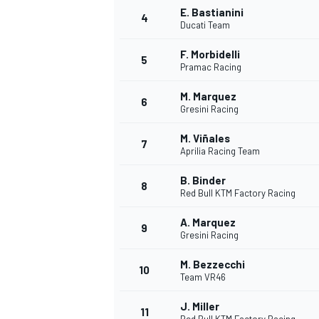
E. Bastianini
4
Ducati Team
F. Morbidelli
5
Pramac Racing
M. Marquez
6
Gresini Racing
M. Viñales
7
Aprilia Racing Team
B. Binder
8
Red Bull KTM Factory Racing
A. Marquez
9
Gresini Racing
M. Bezzecchi
10
Team VR46
MONOPOSTO
J. Miller
11