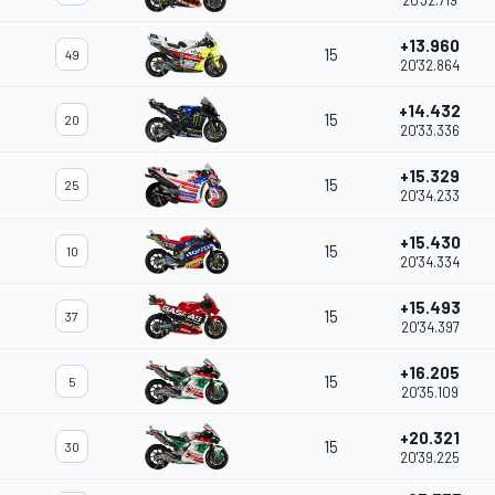
20'32.719
+13.960
15
49
20'32.864
+14.432
15
20
20'33.336
+15.329
15
25
20'34.233
+15.430
15
10
20'34.334
+15.493
15
37
20'34.397
+16.205
15
5
20'35.109
+20.321
15
30
20'39.225