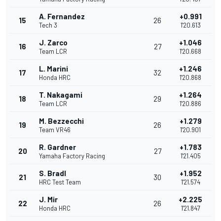
A. Fernandez
+0.991
15
26
Tech 3
1'20.613
J. Zarco
+1.046
16
27
Team LCR
1'20.668
L. Marini
+1.246
17
32
Honda HRC
1'20.868
T. Nakagami
+1.264
18
29
Team LCR
1'20.886
M. Bezzecchi
+1.279
19
26
Team VR46
1'20.901
R. Gardner
+1.783
20
27
Yamaha Factory Racing
1'21.405
S. Bradl
+1.952
21
30
HRC Test Team
1'21.574
J. Mir
+2.225
22
26
Honda HRC
1'21.847