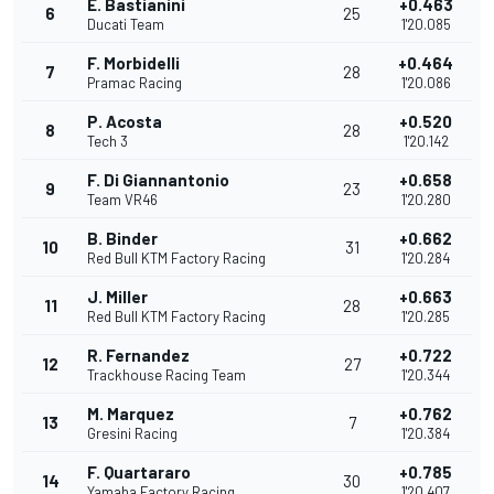
E. Bastianini
+0.463
6
25
Ducati Team
1'20.085
F. Morbidelli
+0.464
7
28
Pramac Racing
1'20.086
P. Acosta
+0.520
8
28
Tech 3
1'20.142
F. Di Giannantonio
+0.658
9
23
Team VR46
1'20.280
B. Binder
+0.662
10
31
Red Bull KTM Factory Racing
1'20.284
J. Miller
+0.663
11
28
Red Bull KTM Factory Racing
1'20.285
R. Fernandez
+0.722
12
27
Trackhouse Racing Team
1'20.344
M. Marquez
+0.762
13
7
Gresini Racing
1'20.384
F. Quartararo
+0.785
14
30
Yamaha Factory Racing
1'20.407