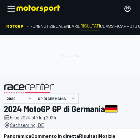
RISULTATI
MOTOGP
HOME
NOTIZIE
CALENDARIO
CLASSIFICA
PHOTO 
GP DI GERMANIA
presentato da
2024 MotoGP GP di Germania
5 lug 2024 al 7 lug 2024
Sachsenring, DE
Panoramica
Commento in diretta
Risultati
Notizie