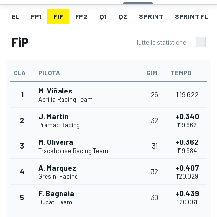
EL
FP1
FIP
FP2
Q1
Q2
SPRINT
SPRINT FL
FiP
Tutte le statistiche
CLA
PILOTA
GIRI
TEMPO
M. Viñales
1
26
1'19.622
Aprilia Racing Team
J. Martin
+0.340
2
32
Pramac Racing
1'19.962
M. Oliveira
+0.362
3
31
Trackhouse Racing Team
1'19.984
A. Marquez
+0.407
4
32
Gresini Racing
1'20.029
F. Bagnaia
+0.439
5
30
Ducati Team
1'20.061