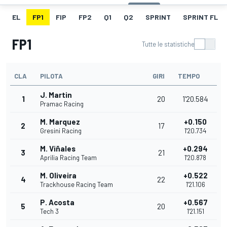
EL
FP1
FIP
FP2
Q1
Q2
SPRINT
SPRINT FL
FP1
Tutte le statistiche
CLA
PILOTA
GIRI
TEMPO
J. Martin
1
20
1'20.584
Pramac Racing
M. Marquez
+0.150
2
17
Gresini Racing
1'20.734
M. Viñales
+0.294
3
21
Aprilia Racing Team
1'20.878
M. Oliveira
+0.522
4
22
Trackhouse Racing Team
1'21.106
P. Acosta
+0.567
5
20
Tech 3
1'21.151