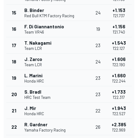
B. Binder
+1.153
15
24
Red Bull KTM Factory Racing
1'21.737
F. Di Giannantonio
+1.156
16
19
Team VR46
1'21.740
T. Nakagami
+1.543
17
23
Team LCR
1'22.127
J. Zarco
+1.606
18
24
Team LCR
1'22.190
L. Marini
+1.660
19
23
Honda HRC
1'22.244
S. Bradl
+1.733
20
23
HRC Test Team
1'22.317
J. Mir
+1.943
21
22
Honda HRC
1'22.527
R. Gardner
+2.385
22
26
Yamaha Factory Racing
1'22.969