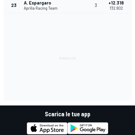
A. Espargaro
+12.318
23
3
Aprilia Racing Team
1'32.902
Scarica le tue app