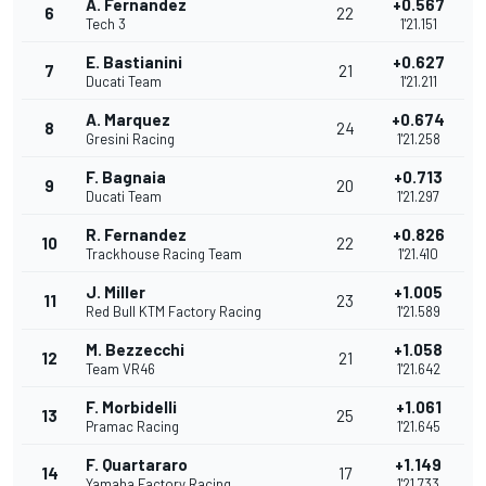
A. Fernandez
+0.567
6
22
Tech 3
1'21.151
E. Bastianini
+0.627
7
21
Ducati Team
1'21.211
A. Marquez
+0.674
8
24
Gresini Racing
1'21.258
F. Bagnaia
+0.713
9
20
Ducati Team
1'21.297
R. Fernandez
+0.826
10
22
Trackhouse Racing Team
1'21.410
J. Miller
+1.005
11
23
Red Bull KTM Factory Racing
1'21.589
M. Bezzecchi
+1.058
12
21
Team VR46
1'21.642
F. Morbidelli
+1.061
13
25
Pramac Racing
1'21.645
F. Quartararo
+1.149
14
17
Yamaha Factory Racing
1'21.733