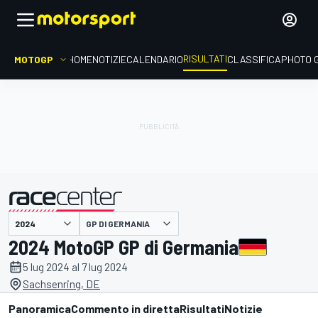
RISULTATI
MOTOGP
HOME
NOTIZIE
CALENDARIO
CLASSIFICA
PHOTO 
GP DI GERMANIA
presentato da
2024 MotoGP GP di Germania
5 lug 2024 al 7 lug 2024
Sachsenring, DE
Panoramica
Commento in diretta
Risultati
Notizie