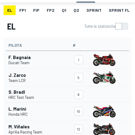
EL
FP1
FIP
FP2
Q1
Q2
SPRINT
SPRINT FL
EL
Tutte le statistiche
PILOTA
#
F. Bagnaia
1
Ducati Team
J. Zarco
5
Team LCR
S. Bradl
6
HRC Test Team
L. Marini
10
Honda HRC
M. Viñales
12
Aprilia Racing Team