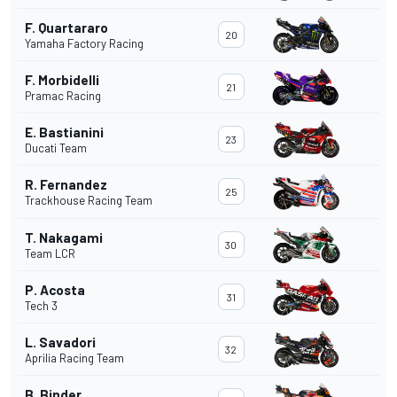
F. Quartararo
20
Yamaha Factory Racing
F. Morbidelli
21
Pramac Racing
E. Bastianini
23
Ducati Team
R. Fernandez
25
Trackhouse Racing Team
T. Nakagami
30
Team LCR
P. Acosta
31
Tech 3
L. Savadori
32
Aprilia Racing Team
B. Binder