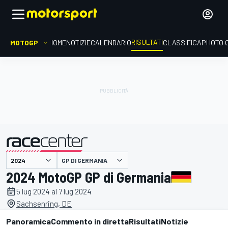
RISULTATI
MOTOGP
HOME
NOTIZIE
CALENDARIO
CLASSIFICA
PHOTO 
GP DI GERMANIA
presentato da
2024 MotoGP GP di Germania
5 lug 2024 al 7 lug 2024
Sachsenring, DE
Panoramica
Commento in diretta
Risultati
Notizie