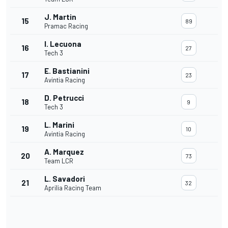
J. Martin
15
89
Pramac Racing
I. Lecuona
16
27
Tech 3
E. Bastianini
17
23
Avintia Racing
D. Petrucci
18
9
Tech 3
L. Marini
19
10
Avintia Racing
A. Marquez
20
73
Team LCR
L. Savadori
21
32
Aprilia Racing Team