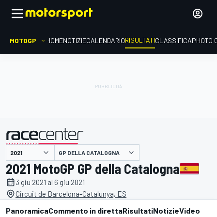
RISULTATI
MOTOGP
HOME
NOTIZIE
CALENDARIO
CLASSIFICA
PHOTO 
GP DELLA CATALOGNA
presentato da
2021 MotoGP GP della Catalogna
3 giu 2021 al 6 giu 2021
Circuit de Barcelona-Catalunya, ES
Panoramica
Commento in diretta
Risultati
Notizie
Video