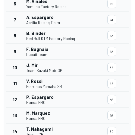
M. Viñales
6
12
Yamaha Factory Racing
A. Espargaro
7
41
Aprilia Racing Team
B. Binder
8
33
Red Bull KTM Factory Racing
F. Bagnaia
9
63
Ducati Team
J. Mir
10
36
Team Suzuki MotoGP
V. Rossi
11
46
Petronas Yamaha SRT
P. Espargaro
12
44
Honda HRC
M. Marquez
13
93
Honda HRC
T. Nakagami
14
30
Team LCR