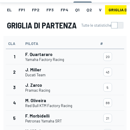
EL
FP1
FP2
FP3
FP4
Q1
Q2
V
GRIGLIA D
GRIGLIA DI PARTENZA
Tutte le statistiche
CLA
PILOTA
#
F. Quartararo
1
20
Yamaha Factory Racing
J. Miller
2
43
Ducati Team
J. Zarco
3
5
Pramac Racing
M. Oliveira
4
88
Red Bull KTM Factory Racing
F. Morbidelli
5
21
Petronas Yamaha SRT